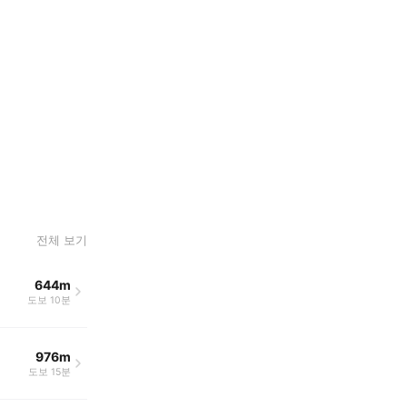
전체 보기
644m
도보 10분
976m
도보 15분