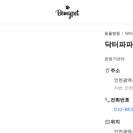
동물병원
/
닥터
닥터파파
운영 11년차
주소
인천광역시
지번:
인천
전화번호
032-863
위치
인천광역시