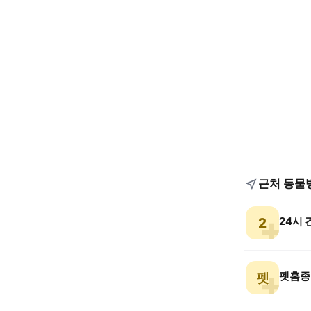
근처 동물
24시 
2
펫홈종
펫