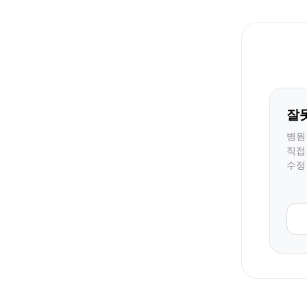
잘
병원
직접
수정