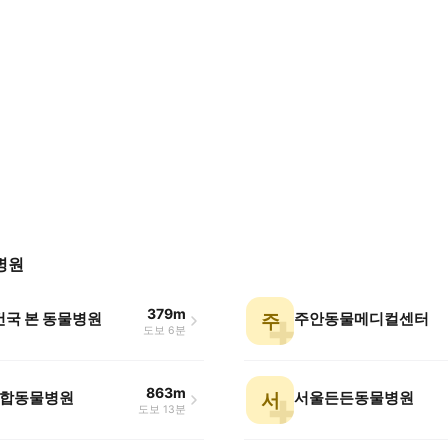
병원
379m
건국 본 동물병원
주안동물메디컬센터
주
도보 6분
863m
합동물병원
서울든든동물병원
서
도보 13분