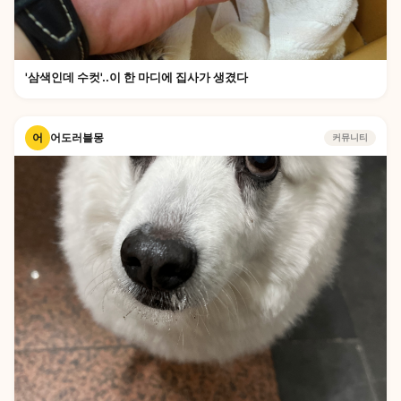
'삼색인데 수컷'..이 한 마디에 집사가 생겼다
어
어도러블몽
커뮤니티