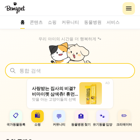
홈
콘텐츠
쇼핑
커뮤니티
동물병원
서비스
우리 아이의 시간을 더 행복하게 🐾
AD
사랑받는 집사의 비결?
비마이펫 삼색츄! 휴먼
그레이드 원료로 국내 공
맛을 아는 고양이들의 선택
장 생산
📋
🛍️
✏️
💬
🏥
🐾
국가동물등록
쇼핑
커뮤니티
동물병원 찾기
유기동물 입양
크리에이터