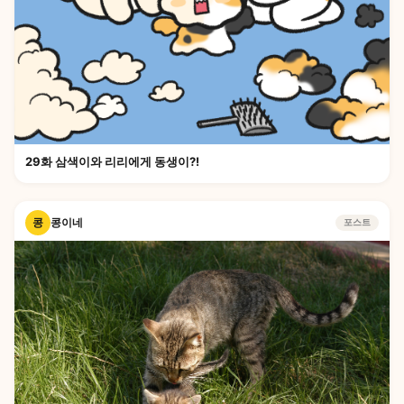
29화 삼색이와 리리에게 동생이?!
콩
콩이네
포스트