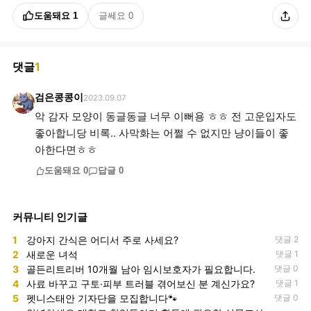
도움돼요
1
글쎄요
0
댓글
1
검은콩콩이
2023.09.07
악 감자 모양이 동글동글 너무 이뻐용 ㅎㅎ 전 고운입자도
좋아합니당 비록.. 사막화는 어쩔 수 없지만 냥이들이 좋
아한다면ㅎㅎ
도움돼요
0
답글
0
커뮤니티 인기글
1
강아지 간식은 어디서 주로 사세요?
댓글 2
2
새로운 녀석
댓글 1
3
골든리트리버 10개월 남아 임시보호자가 필요합니다.
댓글 0
4
사료 바꾸고 구토·피부 트러블 겪어보신 분 계신가요?
댓글 1
5
펫니스태안 기자단을 모집합니다🐾
댓글 0