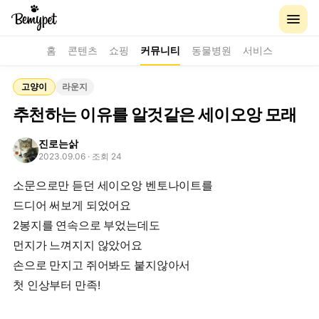
홈
콘텐츠
쇼핑
커뮤니티
동물병원
서비스
고양이
라운지
추천하는 이유를 알것같은 세이오앙 모래
진로는삵
2023.09.06
· 조회 24
소문으로만 듣던 세이오앙 벤토나이트를
드디어 써보게 되었어요
2봉지를 연속으로 부었는데도
먼지가 느껴지지 않았어요
손으로 만지고 쥐어봐도 붙지않아서
첫 인상부터 만족!