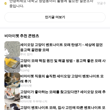
안녕하세요 대학교 창업동아리 활동에 필요한 설문조사
6
댓글 0
중입니다.
인기글 더보기
비마이펫 추천 콘텐츠
세이오앙 고양이 벤토나이트 모래 탄생기 - 세상에 없던
응고력 끝판왕 모래
루피 엄마
고양이 모래 떡짐 원인 및 해결 방법 - 응고력 좋은 모래 사
용해야
hj.jung
비마이펫 직원의 솔직한 세이오앙 고양이 벤토나이트 모
래 후기
비마이펫
고양이가 좋아하는 모래를 찾고있다면? 세이오앙 모래 추
천해요
비마이펫 두부매니저
고양이 벤토나이트 모래, 집사 고민에 따른 벤토나이트 모