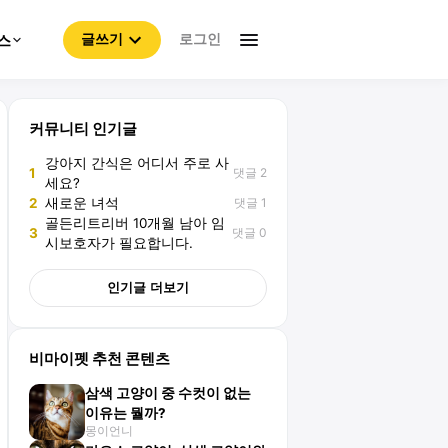
로그인
스
글쓰기
커뮤니티 인기글
강아지 간식은 어디서 주로 사
댓글 2
1
세요?
댓글 1
2
새로운 녀석
골든리트리버 10개월 남아 임
댓글 0
3
시보호자가 필요합니다.
인기글 더보기
비마이펫 추천 콘텐츠
삼색 고양이 중 수컷이 없는
이유는 뭘까?
몽이언니