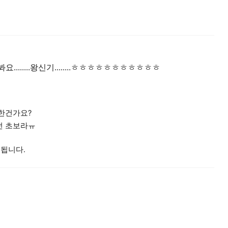
.......왕신기........ㅎㅎㅎㅎㅎㅎㅎㅎㅎㅎㅎ
한건가요?
전 초보라ㅠ
 됩니다.