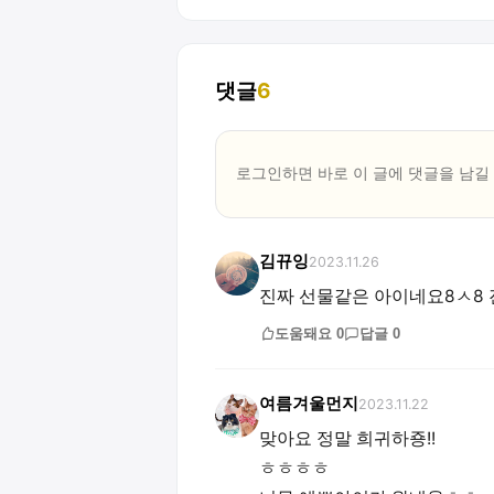
댓글
6
로그인하면 바로 이 글에
댓글
을 남길
김뀨잉
2023.11.26
진짜 선물같은 아이네요8ㅅ8 
도움돼요
0
답글
0
여름겨울먼지
2023.11.22
맞아요 정말 희귀하죵!!
ㅎㅎㅎㅎ