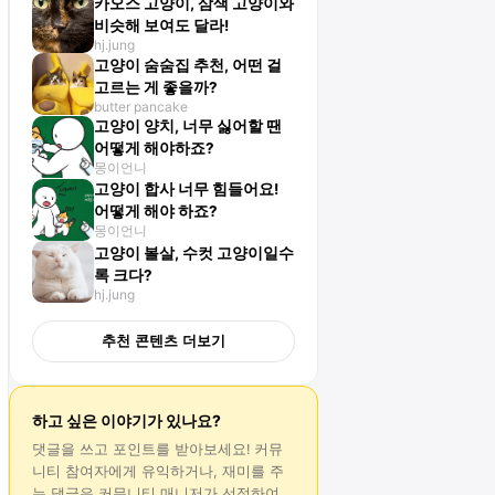
카오스 고양이, 삼색 고양이와
비슷해 보여도 달라!
hj.jung
고양이 숨숨집 추천, 어떤 걸
고르는 게 좋을까?
butter pancake
고양이 양치, 너무 싫어할 땐
어떻게 해야하죠?
몽이언니
고양이 합사 너무 힘들어요!
어떻게 해야 하죠?
몽이언니
고양이 볼살, 수컷 고양이일수
록 크다?
hj.jung
추천 콘텐츠 더보기
하고 싶은 이야기가 있나요?
댓글
을 쓰고 포인트를 받아보세요! 커뮤
니티 참여자에게 유익하거나, 재미를 주
는
댓글
은 커뮤니티 매니저가 선정하여