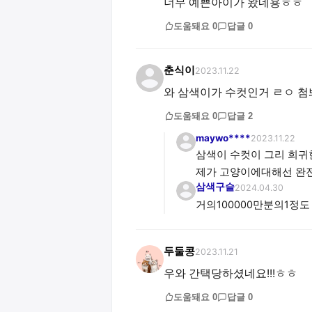
너무 예쁜아이가 왔네용ㅎㅎ
도움돼요
0
답글
0
춘식이
2023.11.22
와 삼색이가 수컷인거 ㄹㅇ 첨봐요.
도움돼요
0
답글
2
maywo****
2023.11.22
삼색이 수컷이 그리 희귀
제가 고양이에대해선 완
삼색구슬
2024.04.30
거의100000만분의1정도
두둘콩
2023.11.21
우와 간택당하셨네요!!!ㅎㅎ
도움돼요
0
답글
0