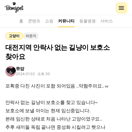
홈
콘텐츠
쇼핑
커뮤니티
동물병원
서비스
고양이
라운지
대전지역 안락사 없는 길냥이 보호소
찾아요
쮸얌
2024.01.02
· 조회 30
포획중 다친 사진이 포함 되어있음 ..약혐주의요..ㅠ
안락사 없는 길냥이 보호소를 찾고 있습니다~
보호소에 보낼 아이는 현재 임신중입니다.
본래 임신한 상태로 처음 나타난 고양이였구요..
추후 새끼들 독립 끝나면 중성화 시킬려고 햇으나