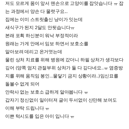
저도 모르게 몸이 앞서 맨손으로 고양이를 잡앗습니다 ㅠ 잡
는 과정에서 양손 다 물렷구요...
집에는 이미 스트릿출신 냥이가 잇는데
새식구가 된지 2달도 안됫습니다ㅠ
본래 포획 하신분이 워낙 부정적이라
원래는 가게 안에서 임보 하면서 보호소를
알아보려 데리고 온거엿는데
물린 상처 치료를 위해 병원에 갔더니 하필 상처가 생각보다
깊어 (양쪽 엄지 관절부위 상처가 둘 다 깊다네요..ㅠ 염증방
지를 위해 움직임 봉인...물닿기 금지 상황이라..)임신묘를
돌볼수 없게 되어
안락사 없는 보호소 급하게 알아봅니다 ㅠ
갑자기 정신없이 일이터져 글이 두서없이 산만해 보여도
이해 부탁 드립니다 ㅠ
이쁜 턱시도를 입은 아이 입니다 ㅠ