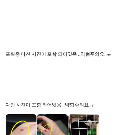
포획중 다친 사진이 포함 되어있음 ..약혐주의요..ㅠ