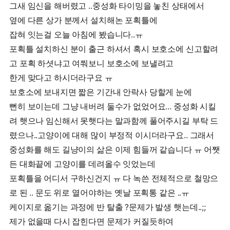
그새 임신을 해버렸고 ..중성화 타이밍을 놓친 상태에서
옆에 다른 상가 분께서 설치해논 포획틀에
잡혀 잇는걸 오늘 아침에 봤습니다..ㅠ
포획틀 설치하신 분이 출근 하셔서 혹시 보호소에 신고할려
고 포획 하셧냐고 여쭤보니 보호소에 보낼려고
한게 맞다고 하시더라구요 ㅠ
보호소에 보내지면 짧은 기간내 안락사 당할게 눈에
뻔히 보이는데 그냥 내버려 둘수가 없었어요... 중성화 시킬
려 햇으나 임신해서 못햇다는 말과함께 풀어주시길 부탁 드
렸으나..고양이에 대해 많이 부정적 이시더라구요.. 그래서
중성화를 해도 길냥이의 삶은 이제 힘들꺼 같습니다 ㅠ 어쨋
든 대화끝에 고양이를 데려올수 잇었는데
포획틀을 어디서 구하신건지 ㅠ 다 녹쓴 전체적으로 철망으
로 된 .. 문도 위로 열어야하는 옛날 포획통 같은 ..ㅠ
케이지로 옮기는 과정에 반 탈출 ?문제가 발생 햇는데..;;
제가 없을때 다시 잡힌다면 문제가 커질듯하여