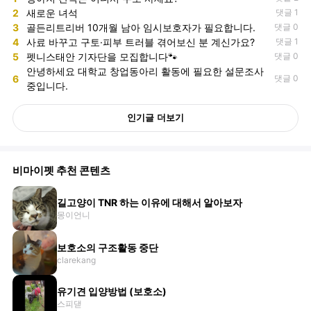
2
새로운 녀석
댓글 1
3
골든리트리버 10개월 남아 임시보호자가 필요합니다.
댓글 0
4
사료 바꾸고 구토·피부 트러블 겪어보신 분 계신가요?
댓글 1
5
펫니스태안 기자단을 모집합니다🐾
댓글 0
안녕하세요 대학교 창업동아리 활동에 필요한 설문조사
6
댓글 0
중입니다.
인기글 더보기
비마이펫 추천 콘텐츠
길고양이 TNR 하는 이유에 대해서 알아보자
몽이언니
보호소의 구조활동 중단
clarekang
유기견 입양방법 (보호소)
스피댇