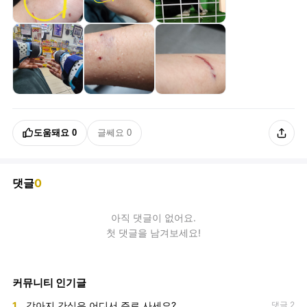
도움돼요
0
글쎄요
0
댓글
0
아직
댓글
이 없어요.
첫 댓글을 남겨보세요!
커뮤니티 인기글
1
강아지 간식은 어디서 주로 사세요?
댓글 2