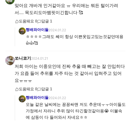
맞아요 개바개 인거같아요 ㅠ 우리애는 뭐든 털이가려
서.... 목도리도마뱀핏이긴합니다 🥰
도움돼요
0
답글
1
행배와아이들
2024.01.22
ㅎㅎㅎㅎ그래도 쎄이 항상 이쁜옷입고있는것같던데용
👍👍🥰
쏘니코기
2024.01.21
저희 아이는 이중모인데 진짜 추울 때 빼고는 잘 안입히다
가 요즘 들어 추위를 자주 타는 것 같아서 입혀주고 있어
요ㅠㅠㅠ
도움돼요
0
답글
1
행배와아이들
2024.01.22
오늘 같은 날씨에는 꽁꽁싸맨 저도 추운데ㅜㅜ아이들도
가정에서 자라니 추위 많이 타긴할것같아용😭 이불속
에 삼둥이 다 들어와서 자네요ㅎㅎ