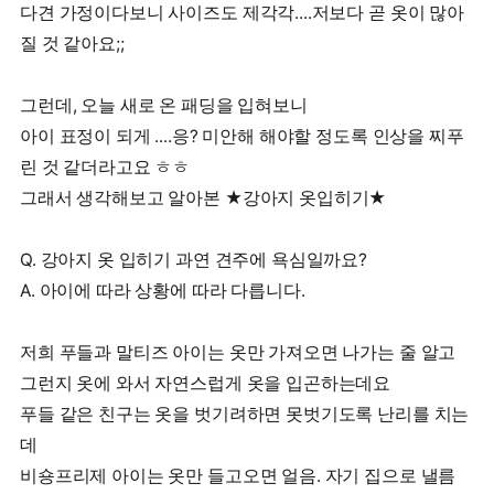
다견 가정이다보니 사이즈도 제각각....저보다 곧 옷이 많아
질 것 같아요;;
그런데, 오늘 새로 온 패딩을 입혀보니
아이 표정이 되게 ....응? 미안해 해야할 정도록 인상을 찌푸
린 것 같더라고요 ㅎㅎ
그래서 생각해보고 알아본 ★강아지 옷입히기★
Q. 강아지 옷 입히기 과연 견주에 욕심일까요?
A. 아이에 따라 상황에 따라 다릅니다.
저희 푸들과 말티즈 아이는 옷만 가져오면 나가는 줄 알고
그런지 옷에 와서 자연스럽게 옷을 입곤하는데요
푸들 같은 친구는 옷을 벗기려하면 못벗기도록 난리를 치는
데
비숑프리제 아이는 옷만 들고오면 얼음. 자기 집으로 낼름