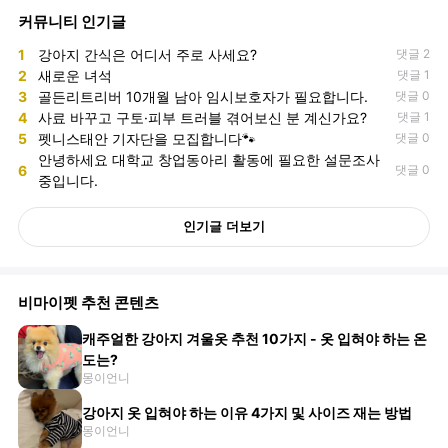
커뮤니티 인기글
1
강아지 간식은 어디서 주로 사세요?
댓글 2
2
새로운 녀석
댓글 1
3
골든리트리버 10개월 남아 임시보호자가 필요합니다.
댓글 0
4
사료 바꾸고 구토·피부 트러블 겪어보신 분 계신가요?
댓글 1
5
펫니스태안 기자단을 모집합니다🐾
댓글 0
안녕하세요 대학교 창업동아리 활동에 필요한 설문조사
6
댓글 0
중입니다.
인기글 더보기
비마이펫 추천 콘텐츠
캐주얼한 강아지 겨울옷 추천 10가지 - 옷 입혀야 하는 온
도는?
몽이언니
강아지 옷 입혀야 하는 이유 4가지 및 사이즈 재는 방법
몽이언니