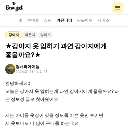
홈
콘텐츠
쇼핑
커뮤니티
동물병원
서비스
강아지
라운지
말티즈
★강아지 옷 입히기 과연 강아지에게
좋을까요?★
행배와아이들
2024.01.21
· 조회 93
안녕하세요:)
오늘은 강아지 옷 입히는게 과연 강아지에게 좋을까요? 라
는 정보성 글로 찾아왔어요
저는 아이들 옷장이 있을 정도록 이쁜 옷만 보이면,
제 옷보다도 더 많이 구매를 하는데요