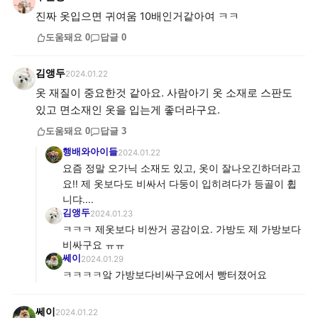
진짜 옷입으면 귀여움 10배인거같아여 ㅋㅋ
도움돼요
0
답글
0
김앵두
2024.01.22
옷 재질이 중요한것 같아요. 사람아기 옷 소재로 스판도
있고 면소재인 옷을 입는게 좋더라구요.
도움돼요
0
답글
3
행배와아이들
2024.01.22
요즘 정말 오가닉 소재도 있고, 옷이 잘나오긴하더라고
요!! 제 옷보다도 비싸서 다둥이 입히려다가 등골이 휩
니댜....
김앵두
2024.01.23
ㅋㅋㅋ 제옷보다 비싼거 공감이요. 가방도 제 가방보다
비싸구요 ㅠㅠ
쎄이
2024.01.29
ㅋㅋㅋㅋ앜 가방보다비싸구요에서 빵터졌어요
쎄이
2024.01.22