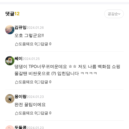
댓글
12
공감순
김뀨잉
2024.01.26
오호 그렇군요!!
도움돼요
0
답글
0
쎄이
2024.01.25
댕댕이 TPO너무귀여운데요 ㅎㅎ 저도 나름 백화점 쇼핑
몰갈땐 비싼옷으로 (?) 입힌답니다 ㅋㅋㅋㅋ
도움돼요
0
답글
0
몽이랑
2024.01.23
완전 꿀팁이에요
도움돼요
0
답글
0
두둘콩
2024.01.23