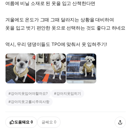
여름에 비닐 소재로 된 옷을 입고 산책한다면
겨울에도 온도가 그때 그때 달라지는 상황을 대비하여
옷을 입고 벗기 편안한 옷으로 선택하는 것도 좋다고 하네요
역시, 우리 댕댕이들도 TPO에 맞춰서 옷 입혀주기!
#
강아지옷입어야할까요?
#
강아지옷입히기
#
강아지옷고를시주의사항
도움돼요
0
글쎄요
0