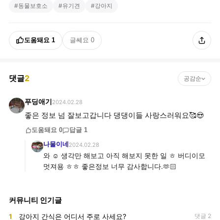
#
동물보호소
#
유기견
#
강아지
도움돼요
1
글쎄요
0
댓글
2
공감순
푸딩애기
2024.02.28
좋은 정보 넘 잘보고갑니다 댕댕이들 사랑스러워요🥰😍
도움돼요
0
답글
1
나물이네
2024.02.28
와 ☺ 생각만 해보고 아직 해보지 못한 일 ㅎ 버디이모
멋져용 ㅎㅎ 좋은정보 너무 감사합니다.🫶🏻
커뮤니티 인기글
1
강아지 간식은 어디서 주로 사세요?
댓글 2