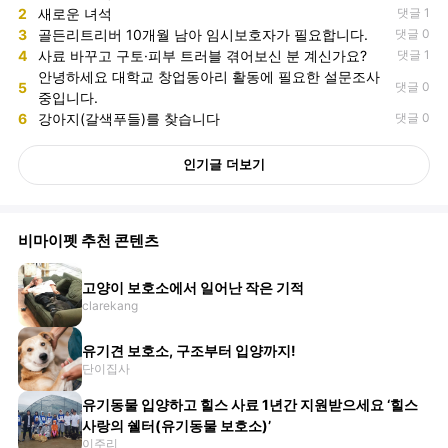
2
새로운 녀석
댓글 1
3
골든리트리버 10개월 남아 임시보호자가 필요합니다.
댓글 0
4
사료 바꾸고 구토·피부 트러블 겪어보신 분 계신가요?
댓글 1
안녕하세요 대학교 창업동아리 활동에 필요한 설문조사
5
댓글 0
중입니다.
6
강아지(갈색푸들)를 찾습니다
댓글 0
인기글 더보기
비마이펫 추천 콘텐츠
고양이 보호소에서 일어난 작은 기적
clarekang
유기견 보호소, 구조부터 입양까지!
단이집사
유기동물 입양하고 힐스 사료 1년간 지원받으세요 ‘힐스
사랑의 쉘터(유기동물 보호소)’
이주리