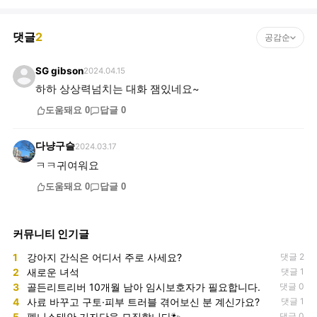
댓글
2
공감순
SG gibson
2024.04.15
하하 상상력넘치는 대화 잼있네요~
도움돼요
0
답글
0
다냥구슬
2024.03.17
ㅋㅋ귀여워요
도움돼요
0
답글
0
커뮤니티 인기글
1
강아지 간식은 어디서 주로 사세요?
댓글 2
2
새로운 녀석
댓글 1
3
골든리트리버 10개월 남아 임시보호자가 필요합니다.
댓글 0
4
사료 바꾸고 구토·피부 트러블 겪어보신 분 계신가요?
댓글 1
5
펫니스태안 기자단을 모집합니다🐾
댓글 0