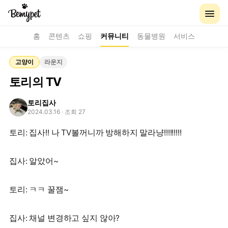
홈
콘텐츠
쇼핑
커뮤니티
동물병원
서비스
고양이
라운지
토리의 TV
토리집사
2024.03.16
· 조회 27
토리: 집사!! 나 TV볼꺼니까 방해하지 말라냥!!!!!!!!!
집사: 알았어~
토리: ㅋㅋ 꿀잼~
집사: 채널 변경하고 싶지 않아?