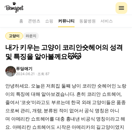
홈
콘텐츠
쇼핑
커뮤니티
동물병원
서비스
고양이
라운지
내가 키우는 고양이 코리안숏헤어의 성격
및 특징을 알아볼께요😽😽
푸딩애기
2024.06.21
· 조회 87
안녕하세요. 오늘은 저희집 둘째 냥이 코리안 숏헤어인 노랑
이의 특징에 대해 알아보겠습니다. 흔히 코리안 쇼트헤어,
줄여서 '코숏'이라고도 부르는데 한국 외래 고양이들은 품종
으로써 관리, 개량, 분류된 적이 없어서 공식 명칭은 아니
며 아메리칸 쇼트헤어를 대충 흉내낸 비공식 명칭이라고 해
요. 아메리칸 쇼트헤어도 시작은 아메리카의 길고양이였지