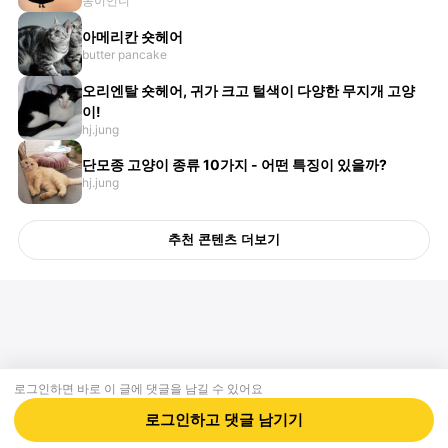
몽이언니
아메리칸 숏헤어
butter pancake
오리엔탈 숏헤어, 귀가 크고 털색이 다양한 무지개 고양
이!
hj.jung
단모종 고양이 종류 10가지 - 어떤 특징이 있을까?
hj.jung
추천 콘텐츠 더보기
로그인하면 바로 이 글에
댓글
을 남길 수 있어요
회사소개
제휴제안
이용약관
개인정보처리방침
크리에이터 신청
동물병원
고객센터
로그인하고
댓글
남기기