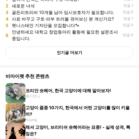
2
새로운 녀석
댓글 1
3
골든리트리버 10개월 남아 임시보호자가 필요합니다.
댓글 0
4
사료 바꾸고 구토·피부 트러블 겪어보신 분 계신가요?
댓글 1
5
펫니스태안 기자단을 모집합니다🐾
댓글 0
안녕하세요 대학교 창업동아리 활동에 필요한 설문조사
6
댓글 0
중입니다.
인기글 더보기
비마이펫 추천 콘텐츠
코리안 숏헤어, 한국 고양이에 대해 알아보자!
몽이언니
고양이 품종 10가지, 한국에서 어떤 고양이를 많이 키울
까?
hj.jung
체셔 고양이, 브리티쉬 숏헤어라는 묘종! - 실제 성격, 특
징은?