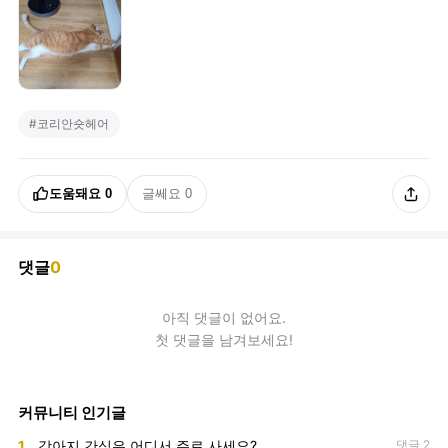
#
코리안숏헤어
도움돼요
0
글쎄요
0
댓글
0
아직
댓글
이 없어요.
첫 댓글을 남겨보세요!
커뮤니티 인기글
1
강아지 간식은 어디서 주로 사세요?
댓글 2