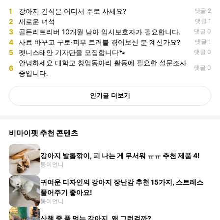
1
강아지 간식은 어디서 주로 사세요?
댓글 2
2
새로운 녀석
댓글 1
3
골든리트리버 10개월 남아 임시보호자가 필요합니다.
댓글 0
4
사료 바꾸고 구토·피부 트러블 겪어보신 분 계신가요?
댓글 1
5
펫니스태안 기자단을 모집합니다🐾
댓글 0
안녕하세요 대학교 창업동아리 활동에 필요한 설문조사
6
댓글 0
중입니다.
인기글 더보기
비마이펫 추천 콘텐츠
강아지 발톱깎이, 피 나는 게 무서워 ㅠㅠ 추천 제품 4!
몽이언니
귀여운 디자인의 강아지 장난감 추천 15가지, 스트레스
풀어주기 좋아요!
몽이언니
산책 중 풀 먹는 강아지, 왜 그런걸까?