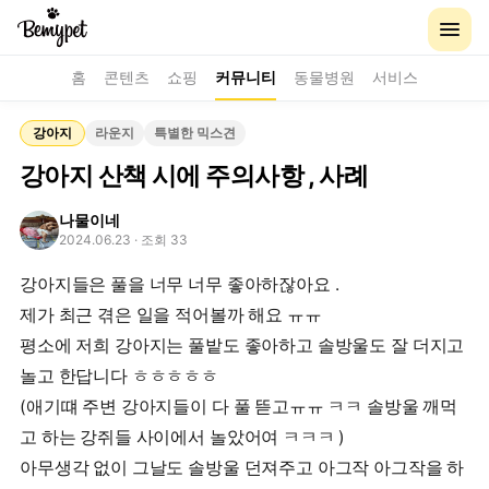
홈
콘텐츠
쇼핑
커뮤니티
동물병원
서비스
강아지
라운지
특별한 믹스견
강아지 산책 시에 주의사항 , 사례
나물이네
2024.06.23
· 조회 33
강아지들은 풀을 너무 너무 좋아하잖아요 .
제가 최근 겪은 일을 적어볼까 해요 ㅠㅠ
평소에 저희 강아지는 풀밭도 좋아하고 솔방울도 잘 더지고
놀고 한답니다 ㅎㅎㅎㅎㅎ
(애기떄 주변 강아지들이 다 풀 뜯고ㅠㅠ ㅋㅋ 솔방울 깨먹
고 하는 강쥐들 사이에서 놀았어여 ㅋㅋㅋ )
아무생각 없이 그날도 솔방울 던져주고 아그작 아그작을 하