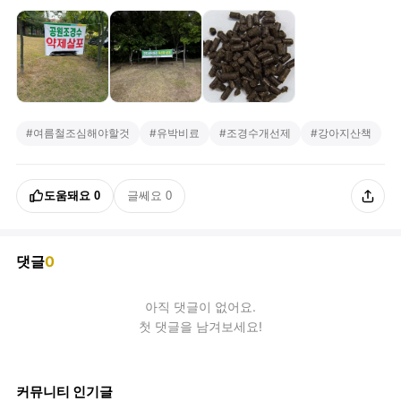
#
여름철조심해야할것
#
유박비료
#
조경수개선제
#
강아지산책
도움돼요
0
글쎄요
0
댓글
0
아직
댓글
이 없어요.
첫 댓글을 남겨보세요!
커뮤니티 인기글