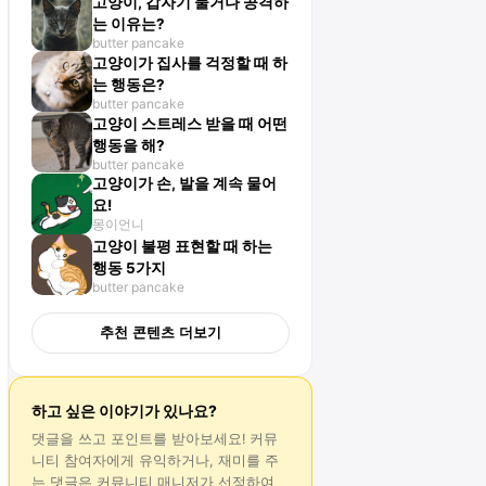
고양이, 갑자기 물거나 공격하
는 이유는?
butter pancake
고양이가 집사를 걱정할 때 하
는 행동은?
butter pancake
고양이 스트레스 받을 때 어떤
행동을 해?
butter pancake
고양이가 손, 발을 계속 물어
요!
몽이언니
고양이 불평 표현할 때 하는
행동 5가지
butter pancake
추천 콘텐츠 더보기
하고 싶은 이야기가 있나요?
댓글
을 쓰고 포인트를 받아보세요! 커뮤
니티 참여자에게 유익하거나, 재미를 주
는
댓글
은 커뮤니티 매니저가 선정하여