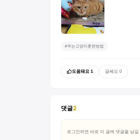
#
무는고양이훈련방법
도움돼요
1
글쎄요
0
댓글
2
로그인하면 바로 이 글에
댓글
을 남길