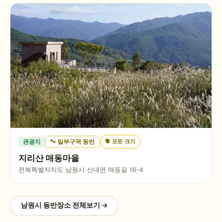
🐕
모든 크기
관광지
🐾 일부구역 동반
지리산 매동마을
전북특별자치도 남원시 산내면 매동길 16-4
남원시
동반장소 전체보기 →