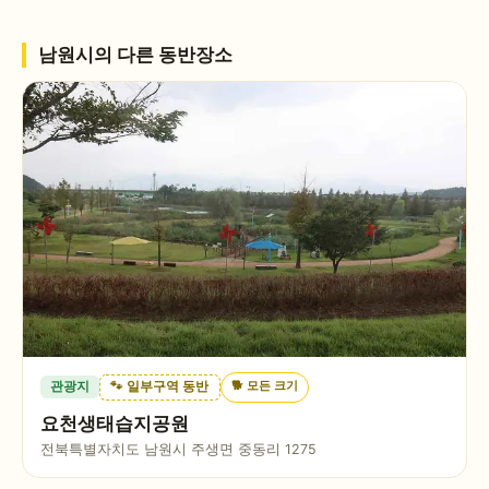
남원시
의 다른 동반장소
🐕
모든 크기
관광지
🐾 일부구역 동반
요천생태습지공원
전북특별자치도 남원시 주생면 중동리 1275