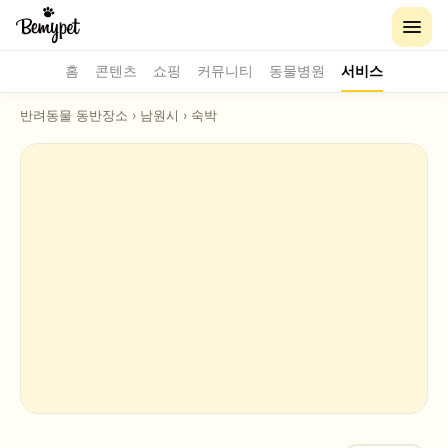
홈
콘텐츠
쇼핑
커뮤니티
동물병원
서비스
반려동물 동반장소
›
남원시
›
숙박