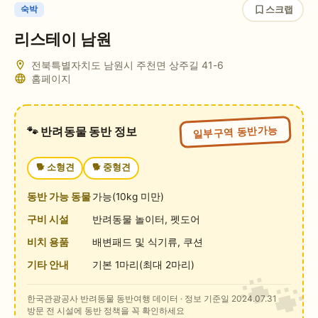
스크랩
숙박
리스테이 남원
전북특별자치도 남원시 주천면 상주길 41-6
홈페이지
일부구역 동반가능
🐾 반려동물 동반 정보
🐕
소형견
🐕
중형견
동반 가능 동물
가능(10kg 미만)
구비 시설
반려동물 놀이터, 펫도어
비치 용품
배변패드 및 식기류, 쿠션
기타 안내
기본 1마리(최대 2마리)
한국관광공사 반려동물 동반여행 데이터
· 정보 기준일 2024.07.31
방문 전 시설에 동반 정책을 꼭 확인하세요