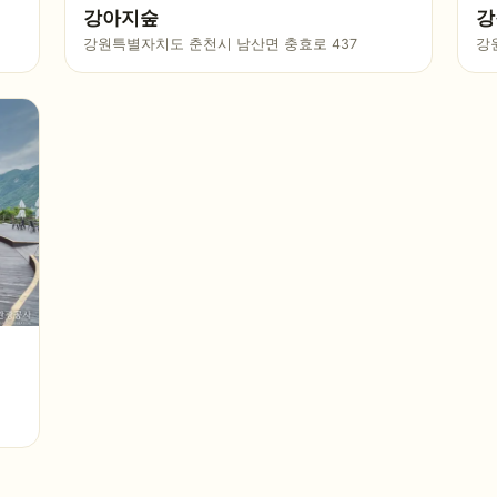
강아지숲
강
강원특별자치도 춘천시 남산면 충효로 437
강