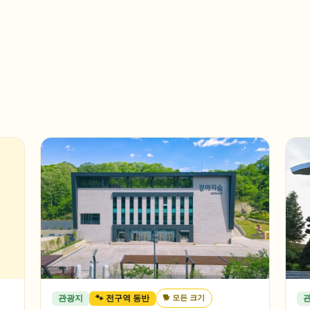
🐕
모든 크기
관광지
🐾 전구역 동반