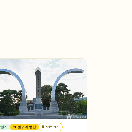
🐕
모든 크기
관광지
🐾 전구역 동반