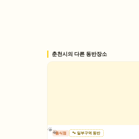
춘천시
의 다른 동반장소
음식점
🐾 일부구역 동반