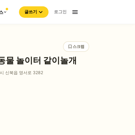
로그인
스
글쓰기
스크랩
동물 놀이터 같이놀개
 신북읍 영서로 3282