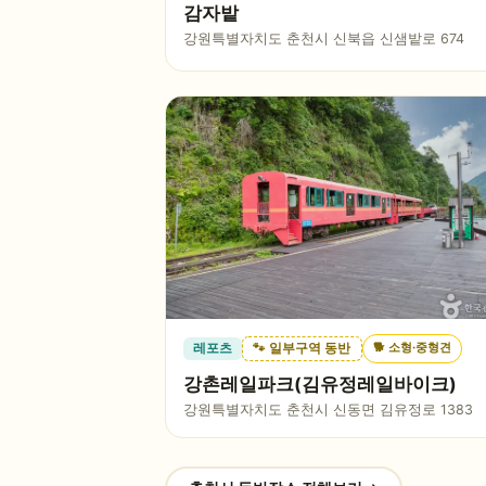
감자밭
강원특별자치도 춘천시 신북읍 신샘밭로 674
🐕
소형·중형견
레포츠
🐾 일부구역 동반
강촌레일파크(김유정레일바이크)
강원특별자치도 춘천시 신동면 김유정로 1383