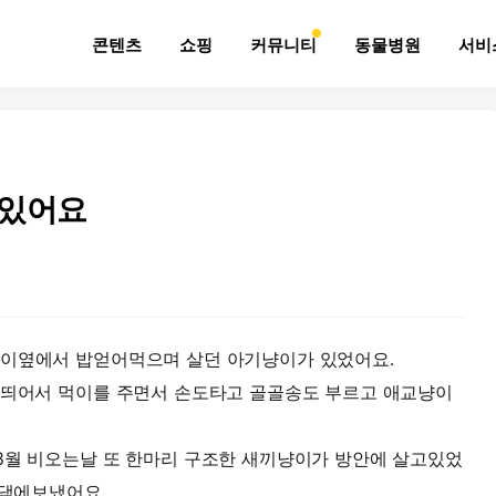
콘텐츠
쇼핑
커뮤니티
동물병원
서비
고있어요
냥이옆에서 밥얻어먹으며 살던 아기냥이가 있었어요.
 띄어서 먹이를 주면서 손도타고 골골송도 부르고 애교냥이
8월 비오는날 또 한마리 구조한 새끼냥이가 방안에 살고있었
척댁에보냈어요.