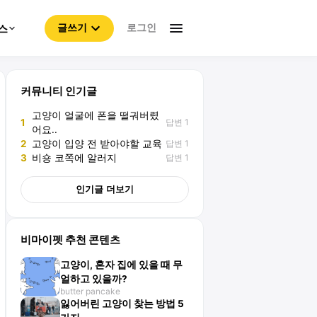
로그인
스
글쓰기
커뮤니티 인기글
고양이 얼굴에 폰을 떨궈버렸
답변 1
1
어요..
답변 1
2
고양이 입양 전 받아야할 교육
답변 1
3
비숑 코쪽에 알러지
인기글 더보기
비마이펫 추천 콘텐츠
고양이, 혼자 집에 있을 때 무
얼하고 있을까?
butter pancake
잃어버린 고양이 찾는 방법 5