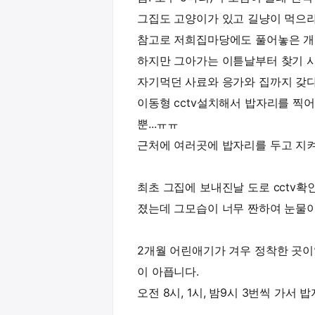
그집도 고양이가 있고 길냥이 먹으라
참고로 저희집마당에도 풀어놓은 개
하지만 그아가는 이튿날부터 찾기 시
자기먹던 사료와 응가와 집까지 갖
이동형 cctv설치해서 밥자리를 찍
뿐...ㅠㅠ
근처에 여러곳에 밥자리를 두고 지
최초 그집에 보내진날 도로 cctv
졌는데 그모습이 너무 짠하여 눈물이
2개월 어린애기가 겨우 정착한 곳
이 아픕니다.
오전 8시, 1시, 밤9시 3번씩 가서