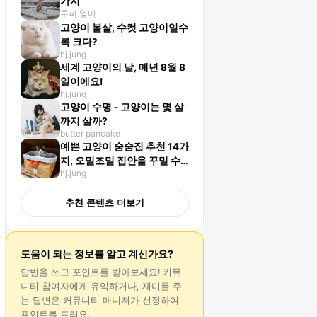
가지
루피 엄마
고양이 볼살, 수컷 고양이일수
록 크다?
hj.jung
세계 고양이의 날, 매년 8월 8
일이에요!
hj.jung
고양이 수명 - 고양이는 몇 살
까지 살까?
butter pancake
예쁜 고양이 숨숨집 추천 14가
지, 오밀조밀 집안을 꾸밀 수
hj.jung
있어요!
추천 콘텐츠 더보기
도움이 되는 정보를 알고 계신가요?
답변
을 쓰고 포인트를 받아보세요! 커뮤
니티 참여자에게 유익하거나, 재미를 주
는
답변
은 커뮤니티 매니저가 선정하여
포인트를 드려요.