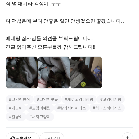
직 넘 애기라 걱정이..ㅜㅜ
다 괜찮은데 부디 안좋은 일만 안생겼으면 좋겠습니다...
베테랑 집사님들 의견좀 부탁드립니다..!!
긴글 읽어주신 모든분들께 감사드립니다!!
#
고양이천식
#
고양이콧물
#
새끼고양이폐렴
#
고양이기침
#
개냥이
#
고양이폐렴
#
칼리시바이러스
#
허피스바이러스
#
길냥이
#
새끼고양이
도움돼요
1
글쎄요
0