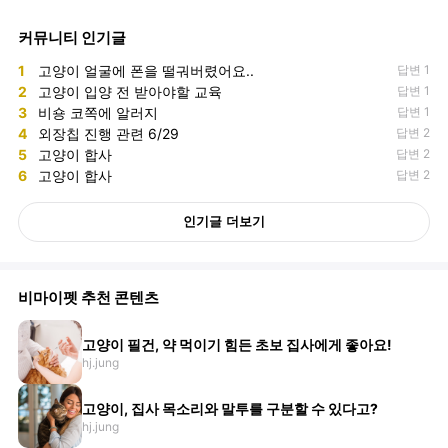
커뮤니티 인기글
1
고양이 얼굴에 폰을 떨궈버렸어요..
답변 1
2
고양이 입양 전 받아야할 교육
답변 1
3
비숑 코쪽에 알러지
답변 1
4
외장칩 진행 관련 6/29
답변 2
5
고양이 합사
답변 2
6
고양이 합사
답변 2
인기글 더보기
비마이펫 추천 콘텐츠
고양이 필건, 약 먹이기 힘든 초보 집사에게 좋아요!
hj.jung
고양이, 집사 목소리와 말투를 구분할 수 있다고?
hj.jung