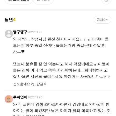
답변
4
공감순
맹구맹구
2022.11.21
와 대박…. 작성자님 완전 천사이시네요ㅠㅠㅠ 아깽이 돌
보는게 하루 종일 신생아 돌보는거랑 똑같은데 정말 천
사….❤️
댓보니 분유를 잘 안 먹는다고 해서 걱정이네요ㅠ 아깽이
들은 진짜 마니 먹고 쑥쑥 자라야하는데… 화이팅하시고
잘 나으면 사진도 올려주세요 아깽이는 사랑입니다…ㅎㅎ
도움돼요
2
답글
0
루피엄마
2022.11.20
와 긴 글인데 엄청 조마조마하면서 읽었네요 안타깝게 한
아이는 별이 되었지만 남은 아이가 빨리 회복하고 있는 것