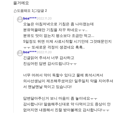
을거에요
도움돼요
1
답글
2
boa****
2022.11.20
오늘은 아침저녁으로 기침은 좀 나아졌는데
분유먹을때만 기침을 자꾸 하네요ㅜㅜ..
분유도 맛이 없는지 평소보다 조금만 먹고...
5일정도 뒤면 이제 사료시작할 시기인데 그것때문인지
ㅜㅜ 또새로운 걱정이 생겼네요 흑흑..
boa****
2022.11.20
긴글읽어 주셔서 너무 감사하고
진심어린 답변 감사드립니다ㅜㅜ
너무 어려서 약이 독할수 있다고 물에 희석시켜서
의사선생님이 제조해주셨어요! 일주일치 약을 지어주셔
서 맨날맨날 먹이고 있습니다!
답변달아주신거 보니 마음이 좀 놓이네요ㅜㅜ
감사합니다! 말씀해주신대로 약 다먹이고도 증상이 안
없어지면 내원해서 진찰 받아볼께요 감사합니다!ㅜㅜ