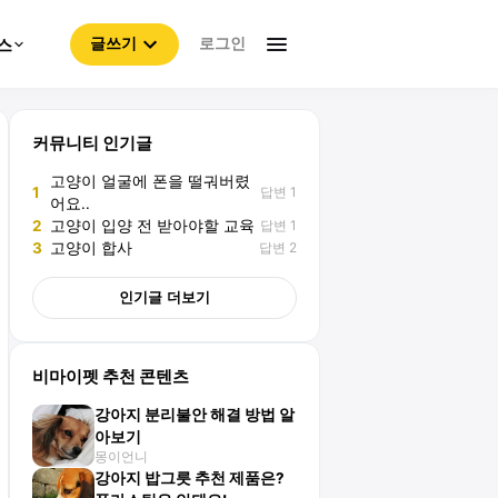
로그인
스
글쓰기
커뮤니티 인기글
고양이 얼굴에 폰을 떨궈버렸
답변 1
1
어요..
답변 1
2
고양이 입양 전 받아야할 교육
답변 2
3
고양이 합사
인기글 더보기
비마이펫 추천 콘텐츠
강아지 분리불안 해결 방법 알
아보기
몽이언니
강아지 밥그릇 추천 제품은?