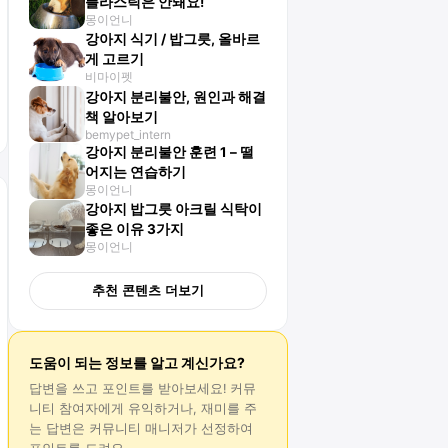
플라스틱은 안돼요!
몽이언니
강아지 식기 / 밥그릇, 올바르
게 고르기
비마이펫
강아지 분리불안, 원인과 해결
책 알아보기
bemypet_intern
강아지 분리불안 훈련 1 – 떨
어지는 연습하기
몽이언니
강아지 밥그릇 아크릴 식탁이
좋은 이유 3가지
몽이언니
추천 콘텐츠 더보기
도움이 되는 정보를 알고 계신가요?
답변
을 쓰고 포인트를 받아보세요! 커뮤
니티 참여자에게 유익하거나, 재미를 주
는
답변
은 커뮤니티 매니저가 선정하여