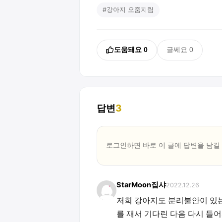
#
강아지 오줌지림
도움돼요
0
글쎄요
0
답변
3
로그인하면 바로 이 글에
답변
을 남길
StarMoon집샤
2022.12.26
저희 강아지도 분리불안이 있는
를 재서 기다린 다음 다시 들어와