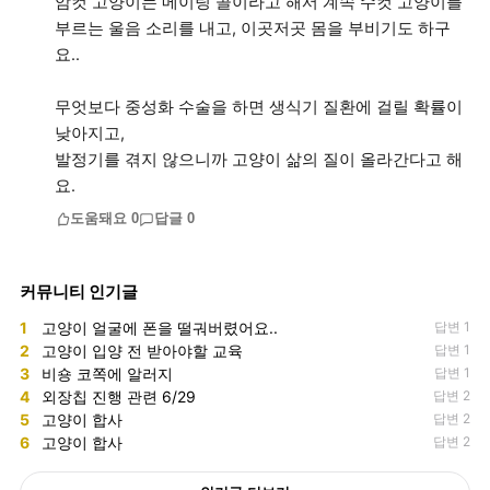
암컷 고양이는 메이팅 콜이라고 해서 계속 수컷 고양이를
부르는 울음 소리를 내고, 이곳저곳 몸을 부비기도 하구
요..
무엇보다 중성화 수술을 하면 생식기 질환에 걸릴 확률이
낮아지고,
발정기를 겪지 않으니까 고양이 삶의 질이 올라간다고 해
요.
도움돼요
0
답글
0
커뮤니티 인기글
1
고양이 얼굴에 폰을 떨궈버렸어요..
답변 1
2
고양이 입양 전 받아야할 교육
답변 1
3
비숑 코쪽에 알러지
답변 1
4
외장칩 진행 관련 6/29
답변 2
5
고양이 합사
답변 2
6
고양이 합사
답변 2