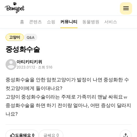
홈
콘텐츠
쇼핑
커뮤니티
동물병원
서비스
고양이
Q&A
중성화수술
아티키티키위
2023.01.12
· 조회 516
중성화수술을 안한 암컷고양이가 발정이 나면 중성화한 수
컷고양이에게 들이대나요?
고양이 중성화수술이라는 주제로 가족끼리 맨날 싸워요ㅠ
중성화수술을 하면 하기 전이랑 얼마나, 어떤 증상이 달라지
나요?
도움돼요
0
글쎄요
0