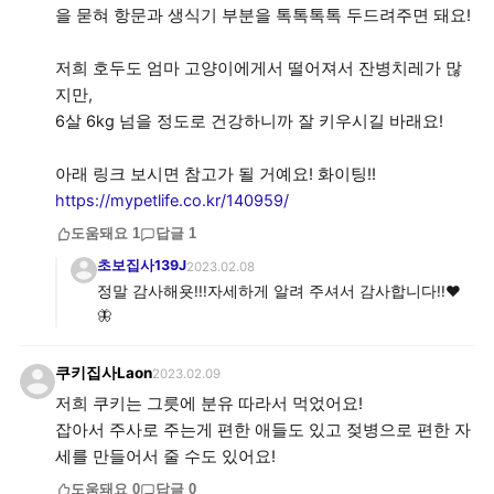
을 묻혀 항문과 생식기 부분을 톡톡톡톡 두드려주면 돼요!
저희 호두도 엄마 고양이에게서 떨어져서 잔병치레가 많
지만,
6살 6kg 넘을 정도로 건강하니까 잘 키우시길 바래요!
https://mypetlife.co.kr/140959/
도움돼요
1
답글
1
초보집사139J
2023.02.08
정말 감사해욧!!!자세하게 알려 주셔서 감사합니다!!❤
🦋
쿠키집사Laon
2023.02.09
저희 쿠키는 그릇에 분유 따라서 먹었어요!
잡아서 주사로 주는게 편한 애들도 있고 젖병으로 편한 자
세를 만들어서 줄 수도 있어요!
도움돼요
0
답글
0