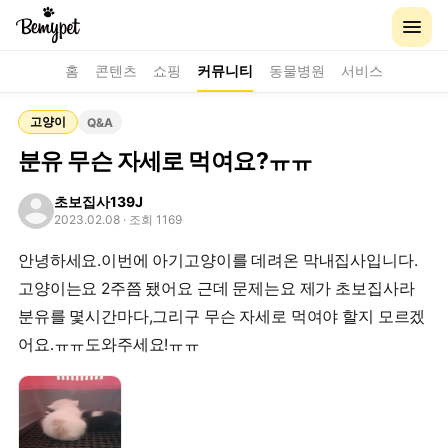
홈
콘텐츠
쇼핑
커뮤니티
동물병원
서비스
고양이
Q&A
분유 무슨 자세로 먹여요?ㅠㅠ
초보집사139J
2023.02.08
· 조회 1169
안녕하세요.이번에 아기고양이를 데려온 막내집사입니다.
고양이는요 2주쯤 됐어요 근데 문제는요 제가 초보집사라
분유를 몇시간마다,그리구 무슨 자세로 먹여야 할지 모르겠
어요.ㅠㅠ도와주세요!ㅠㅠ