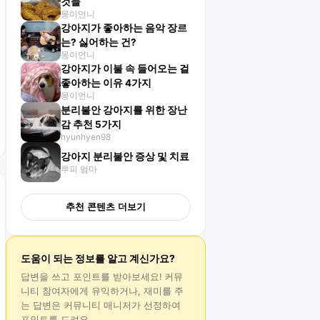
것들
몽이언니
강아지가 좋아하는 음악 장르
는? 싫어하는 건?
몽이언니
강아지가 이불 속 들어오는 걸
좋아하는 이유 4가지
몽이언니
분리불안 강아지를 위한 장난
감 추천 5가지
hyunhyen98
강아지 분리불안 증상 및 치료
루피 엄마
추천 콘텐츠 더보기
도움이 되는 정보를 알고 계신가요?
답변
을 쓰고 포인트를 받아보세요! 커뮤
니티 참여자에게 유익하거나, 재미를 주
는
답변
은 커뮤니티 매니저가 선정하여
포인트를 드려요.