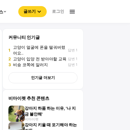
로그인
스
글쓰기
커뮤니티 인기글
고양이 얼굴에 폰을 떨궈버렸
답변 1
1
어요..
답변 1
2
고양이 입양 전 받아야할 교육
답변 1
3
비숑 코쪽에 알러지
인기글 더보기
비마이펫 추천 콘텐츠
강아지 하품 하는 이유, '나 지
금 불안해'
비마이펫
강아지 키울 때 포기해야 하는