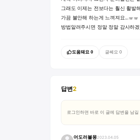
그래도 이제는 전보다는 훨신 활발해 
가끔 불안해 하는게 느껴져요...ㅠ
방법알려주시면 정말 정말 감사하겠
도움돼요
0
글쎄요
0
답변
2
로그인하면 바로 이 글에
답변
을 남길
어도러블몽
2023.04.05