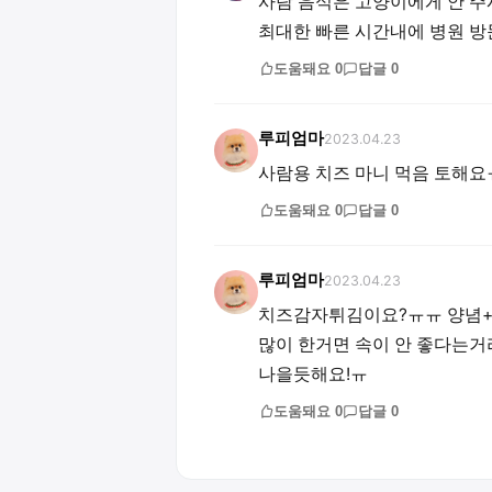
사람 음식은 고양이에게 안 주
최대한 빠른 시간내에 병원 방
도움돼요
0
답글
0
루피엄마
2023.04.23
사람용 치즈 마니 먹음 토해
도움돼요
0
답글
0
루피엄마
2023.04.23
치즈감자튀김이요?ㅠㅠ 양념+기
많이 한거면 속이 안 좋다는거
나을듯해요!ㅠ
도움돼요
0
답글
0