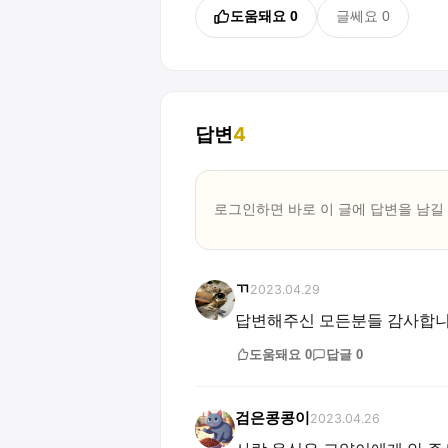
도움돼요
0
글쎄요
0
답변
4
로그인하면 바로 이 글에
답변
을 남길
ㄲ
2023.04.29
답변해주신 모든분들 감사합
도움돼요
0
답글
0
검은콩콩이
2023.04.26