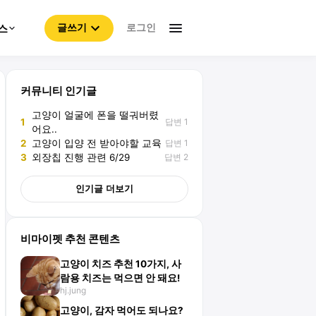
로그인
스
글쓰기
커뮤니티 인기글
고양이 얼굴에 폰을 떨궈버렸
답변 1
1
어요..
답변 1
2
고양이 입양 전 받아야할 교육
답변 2
3
외장칩 진행 관련 6/29
인기글 더보기
비마이펫 추천 콘텐츠
고양이 치즈 추천 10가지, 사
람용 치즈는 먹으면 안 돼요!
hj.jung
고양이, 감자 먹어도 되나요?