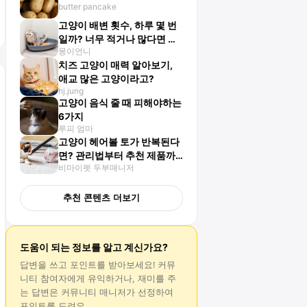
butter pancake
고양이 배변 횟수, 하루 몇 번
일까? 너무 적거나 많다면 주
몽이언니
의!
치즈 고양이 매력 알아보기,
애교 많은 고양이라고?
hj.jung
고양이 음식 줄 때 피해야하는
6가지
루피 엄마
고양이 헤어볼 토가 반복된다
면? 관리법부터 추천 제품까
비마이펫 두부매니저
지 한 번에 정리!
추천 콘텐츠 더보기
도움이 되는 정보를 알고 계신가요?
답변
을 쓰고 포인트를 받아보세요! 커뮤
니티 참여자에게 유익하거나, 재미를 주
는
답변
은 커뮤니티 매니저가 선정하여
포인트를 드려요.