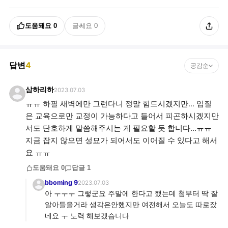
도움돼요
0
글쎄요
0
답변
4
공감순
삼하리하
2023.07.03
ㅠㅠ 하필 새벽에만 그런다니 정말 힘드시겠지만... 입질
은 교육으로만 교정이 가능하다고 들어서 피곤하시겠지만
서도 단호하게 말씀해주시는 게 필요할 듯 합니다...ㅠㅠ
지금 잡지 않으면 성묘가 되어서도 이어질 수 있다고 해서
요 ㅠㅠ
도움돼요
0
답글
1
bboming 9
2023.07.03
아 ㅜㅜㅜ 그렇군요 주말에 한다고 했는데 첨부터 딱 잘
알아들을거라 생각은안했지만 여전해서 오늘도 따로잤
네요 ㅜ 노력 해보겠습니다