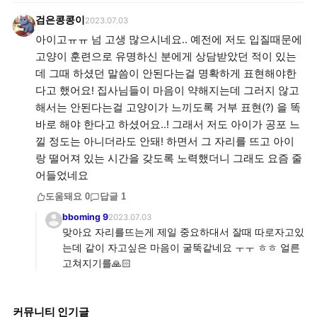
검은콩콩이
2023.07.03
아이고ㅠㅠ 넘 고생 많으시네요.. 예전에 저도 입질때문에
고양이 훈련으로 유명하신 분에게 상담받았던 적이 있는
데 그때 하셨던 말씀이 안된다는걸 명확하게 표현해야한
다고 했어요! 집사님들이 마음이 약해지는데 그러지 않고
해서는 안된다는걸 고양이가 느끼도록 거부 표현(?) 을 똑
바로 해야 한다고 하셨어요..! 그래서 저도 아이가 공포 느
낄 정도는 아니더라도 안돼! 하면서 그 자리를 뜨고 아이
랑 떨어져 있는 시간을 갖도록 노력했더니 그래도 요즘 줄
어들었네요
도움돼요
0
답글
1
bboming 9
2023.07.03
맞아요 자리를뜨는게 제일 중요하대서 잘때 따로자고있
는데 같이 자고싶은 마음이 굴뚝같네요 ㅜㅜ ㅎㅎ 얼른
고쳐지기를🙏🏻
커뮤니티 인기글