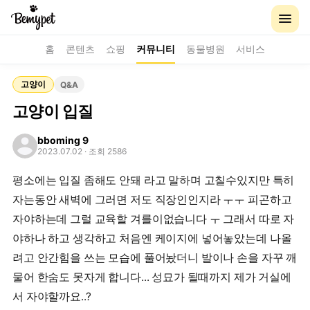
홈
콘텐츠
쇼핑
커뮤니티
동물병원
서비스
고양이
Q&A
고양이 입질
bboming 9
2023.07.02
· 조회 2586
평소에는 입질 좀해도 안돼 라고 말하며 고칠수있지만 특히
자는동안 새벽에 그러면 저도 직장인인지라 ㅜㅜ 피곤하고
자야하는데 그럴 교육할 겨를이없습니다 ㅜ 그래서 따로 자
야하나 하고 생각하고 처음엔 케이지에 넣어놓았는데 나올
려고 안간힘을 쓰는 모습에 풀어놨더니 발이나 손을 자꾸 깨
물어 한숨도 못자게 합니다... 성묘가 될때까지 제가 거실에
서 자야할까요..?