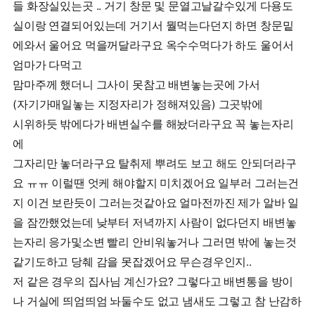
들 화장실있는곳 .. 거기 창문 및 문열고날갈수있게 다용도
실이랑 연결되어있는데 거기서 뭘먹는다던지 하면 창문밑
에와서 울어요 먹을꺼달라구요 옥수수먹다가 하도 울어서
엄마가 다먹고
맘마주께 했더니 그사이 못참고 배변놓는곳에 가서
(자기가매일놓는 지정자리가 정해져있음) 그곳밖에
시위하듯 밖에다가 배변실수를 해놨더라구요 꼭 놓는자리
에
그자리만 놓더라구요 탈취제 뿌려도 보고 해도 안되더라구
요 ㅠㅠ 이럴땐 엇케 해야할지 미치겠어요 일부러 그러는건
지 이건 보란듯이 그러는것같아요 얼마전까진 제가 알바 일
을 잠깐했었는데 낮부터 저녁까지 사람이 없다던지 배변놓
는자리 응가및소변 빨리 안비워놓거나 그러면 밖에 놓는것
같기도하고 당췌 감을 못잡겠어요 무슨경우인지..
저 같은 경우의 집사님 계신가요? 그렇다고 배변통을 방이
나 거실에 띄엄띄엄 놔둘수도 없고 냄새도 그렇고 참 난감하