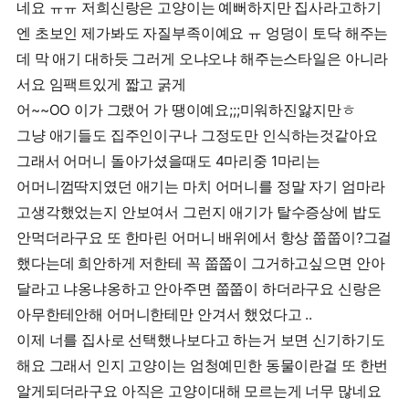
네요 ㅠㅠ 저희신랑은 고양이는 예뻐하지만 집사라고하기
엔 초보인 제가봐도 자질부족이예요 ㅠ 엉덩이 토닥 해주는
데 막 애기 대하듯 그러게 오냐오냐 해주는스타일은 아니라
서요 임팩트있게 짧고 굵게
어~~OO 이가 그랬어 가 땡이예요;;;미워하진앓지만ㅎ
그냥 애기들도 집주인이구나 그정도만 인식하는것같아요
그래서 어머니 돌아가셨을때도 4마리중 1마리는
어머니껌딱지였던 애기는 마치 어머니를 정말 자기 엄마라
고생각했었는지 안보여서 그런지 애기가 탈수증상에 밥도
안먹더라구요 또 한마린 어머니 배위에서 항상 쭙쭙이?그걸
했다는데 희안하게 저한테 꼭 쭙쭙이 그거하고싶으면 안아
달라고 냐옹냐옹하고 안아주면 쭙쭙이 하더라구요 신랑은
아무한테안해 어머니한테만 안겨서 했었다고 ..
이제 너를 집사로 선택했나보다고 하는거 보면 신기하기도
해요 그래서 인지 고양이는 엄청예민한 동물이란걸 또 한번
알게되더라구요 아직은 고양이대해 모르는게 너무 많네요