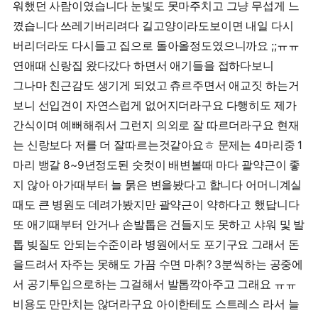
워했던 사람이였습니다 눈빛도 못마주치고 그냥 무섭게 느
꼈습니다 쓰레기버리려다 길고양이라도보이면 내일 다시
버리더라도 다시들고 집으로 돌아올정도였으니까요 ;;ㅠㅠ
연애때 신랑집 왔다갔다 하면서 애기들을 접하다보니
그나마 친근감도 생기게 되었고 츄르주면서 애교짓 하는거
보니 선입견이 자연스럽게 없어지더라구요 다행히도 제가
간식이며 예뻐해줘서 그런지 의외로 잘 따르더라구요 현재
는 신랑보다 저를 더 잘따르는것같아요ㅎ 문제는 4마리중 1
마리 뱅갈 8~9년정도된 숫컷이 배변볼때 마다 괄약근이 좋
지 않아 아가때부터 늘 묽은 변을봤다고 합니다 어머니계실
때도 큰 병원도 데려가봤지만 괄약근이 약하다고 했답니다
또 애기때부터 안거나 손발톱은 건들지도 못하고 샤워 및 발
톱 빚질도 안되는수준이라 병원에서도 포기구요 그래서 돈
을드려서 자주는 못해도 가끔 수면 마취? 3분씩하는 공중에
서 공기투입으로하는 그걸해서 발톱깍아주고 그래요 ㅠㅠ
비용도 만만치는 않더라구요 아이한테도 스트레스 라서 늘