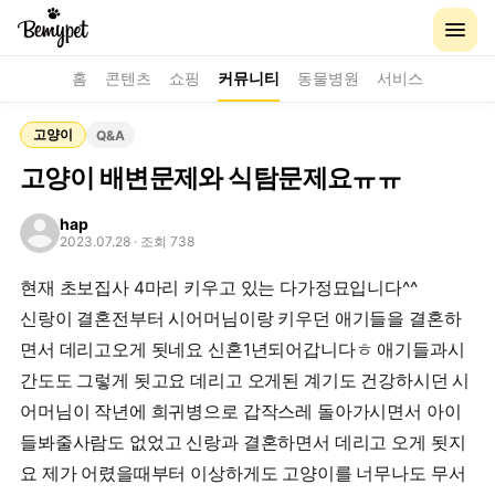
홈
콘텐츠
쇼핑
커뮤니티
동물병원
서비스
고양이
Q&A
고양이 배변문제와 식탐문제요ㅠㅠ
hap
2023.07.28
· 조회 738
현재 초보집사 4마리 키우고 있는 다가정묘입니다^^
신랑이 결혼전부터 시어머님이랑 키우던 애기들을 결혼하
면서 데리고오게 됫네요 신혼1년되어갑니다ㅎ 애기들과시
간도도 그렇게 됫고요 데리고 오게된 계기도 건강하시던 시
어머님이 작년에 희귀병으로 갑작스레 돌아가시면서 아이
들봐줄사람도 없었고 신랑과 결혼하면서 데리고 오게 됫지
요 제가 어렸을때부터 이상하게도 고양이를 너무나도 무서