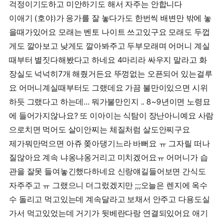
걱정이기도하고 미안하기도 해서 자주는 안합니다
이애기 (호야)가 응가를 잘 놓다가도 한번씩 배변만 밖에 놓
을때가있어요 모래는 벤토 나이트 쓰고있구요 모래도 두껍
게도 깔아보고 낮게도 깔아봐주고 두부모래며 어머니 계실
때부터 별짓다해봤다고 하네요 4마리라 싸우지 말라고 화
장실도 넉넉히7개 해줬거든요 뚜껑없는 오픈되어 있는걸루
요 어머니계실때부터도 그랬데요 가끔 불만이있으면 시위
하듯 그랬다고 하는데... 뭐가불만인지 .. 8~9년이면 노령묘
에 들어가지않나요? 또 이아이는 식탐이 장난아니예요 사람
으로치면 먹어도 살이안찌는 체질처럼 살도안찌구요
제가뭐만먹으면 아쥬 쫒아댕기느라 바뻐요 ㅠ 그자릴 떠나
질않아요 계속 냐옹냐옹거리고 미치겠어요ㅠ 어머니가 습
관을 잘못 들여놓긴했다하네요 신랑얘길들어보면 간식도
자주주고 ㅠ 그랬으니 더그렀겠지만 ;;;오늘은 렌지에 옥수
수 돌리고 먹고있는데 계속달라고 보채서 안주고 다용도실
가서 먹고있었는데 거기가 뒷베란다랑 연결되있어요 애기