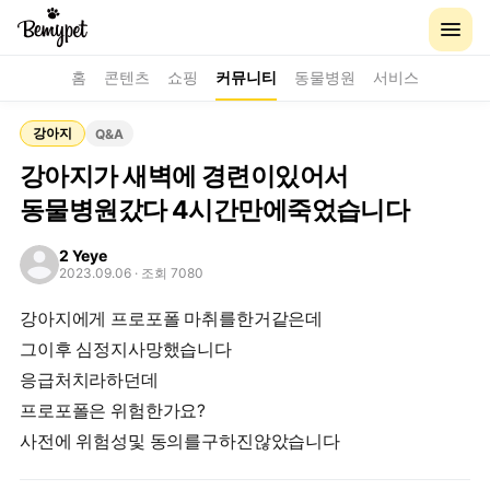
홈
콘텐츠
쇼핑
커뮤니티
동물병원
서비스
강아지
Q&A
강아지가 새벽에 경련이있어서
동물병원갔다 4시간만에죽었습니다
2 Yeye
2023.09.06
· 조회 7080
강아지에게 프로포폴 마취를한거같은데
그이후 심정지사망했습니다
응급처치라하던데
프로포폴은 위험한가요?
사전에 위험성및 동의를구하진않았습니다