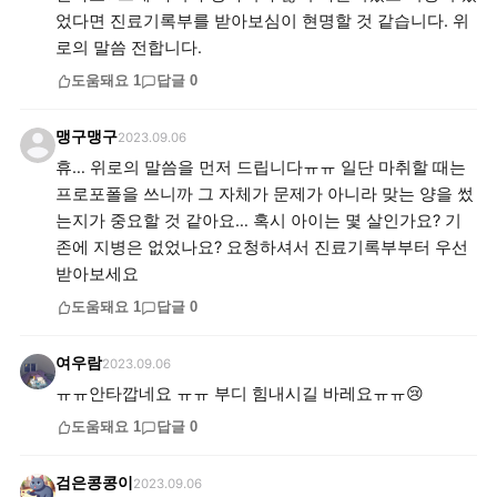
었다면 진료기록부를 받아보심이 현명할 것 같습니다. 위
도움돼요
1
답글
0
맹구맹구
2023.09.06
휴… 위로의 말씀을 먼저 드립니다ㅠㅠ 일단 마취할 때는
프로포폴을 쓰니까 그 자체가 문제가 아니라 맞는 양을 썼
는지가 중요할 것 같아요… 혹시 아이는 몇 살인가요? 기
존에 지병은 없었나요? 요청하셔서 진료기록부부터 우선
받아보세요
도움돼요
1
답글
0
여우람
2023.09.06
ㅠㅠ안타깝네요 ㅠㅠ 부디 힘내시길 바레요ㅠㅠ😢
도움돼요
1
답글
0
검은콩콩이
2023.09.06