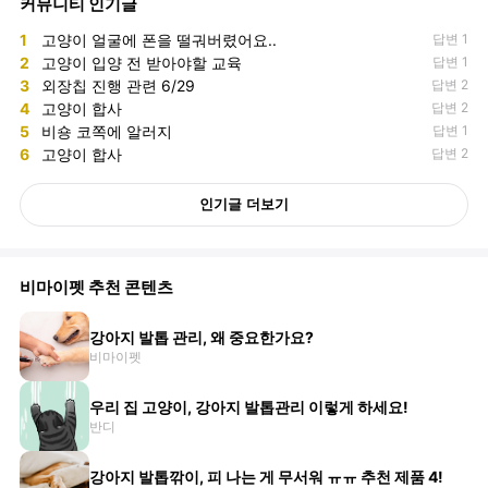
커뮤니티 인기글
1
고양이 얼굴에 폰을 떨궈버렸어요..
답변 1
2
고양이 입양 전 받아야할 교육
답변 1
3
외장칩 진행 관련 6/29
답변 2
4
고양이 합사
답변 2
5
비숑 코쪽에 알러지
답변 1
6
고양이 합사
답변 2
인기글 더보기
비마이펫 추천 콘텐츠
강아지 발톱 관리, 왜 중요한가요?
비마이펫
우리 집 고양이, 강아지 발톱관리 이렇게 하세요!
반디
강아지 발톱깎이, 피 나는 게 무서워 ㅠㅠ 추천 제품 4!