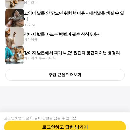
몽이언니
고양이 발톱 안 깎으면 위험한 이유 - 내성발톱 생길 수 있
어
hj.jung
강아지 발톱 자르는 방법과 필수 상식 5가지
비마이펫
강아지 발톱에서 피가 나요! 원인과 응급처치법 총정리
비마이펫 두부매니저
추천 콘텐츠 더보기
로그인하면 바로 이 글에
답변
을 남길 수 있어요
회사소개
제휴제안
이용약관
개인정보처리방침
크리에이터 신청
동물병원
고객센터
로그인하고
답변
남기기