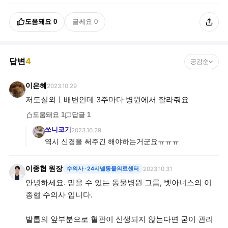
도움돼요
0
글쎄요
0
답변
4
공감순
이은혜
2023.10.29
저도실외ㅣ배변인데 3주마다 병원에서 잘라줘요
도움돼요
1
답글
1
쏘니코기
2023.10.29
역시 신경을 써주긴 해야하는거군요ㅠㅠㅠ
이종협 원장
수의사
· 24시넬동물의료센터
2023.10.31
안녕하세요. 믿을 수 있는 동물병원 그룹, 벳아너스의 이
종협 수의사 입니다.
발톱의 앞부분으로 혈관이 신생되지 않는다면 굳이 관리