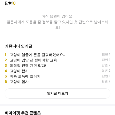
답변
0
아직
답변
이 없어요.
질문자에게 도움을 줄 정보를 알고 있다면 첫 답변으로 남겨보세
요!
커뮤니티 인기글
1
고양이 얼굴에 폰을 떨궈버렸어요..
답변 1
2
고양이 입양 전 받아야할 교육
답변 1
3
외장칩 진행 관련 6/29
답변 2
4
고양이 합사
답변 2
5
비숑 코쪽에 알러지
답변 1
6
고양이 합사
답변 2
인기글 더보기
비마이펫 추천 콘텐츠