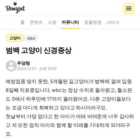
홈
콘텐츠
쇼핑
커뮤니티
동물병원
서비스
고양이
Q&A
범백 고양이 신경증상
우당탕
2023.12.01
· 조회 2052
예방접종 맞지 못한, 5개월된 길고양이가 범백에 걸려 입원
8일째 치료중입니다. wbc는 정상 수치로 돌아왔고, 혈소판
도 0에서 하루만에 17까지 올라왔어요. 다른 고양이들보다
는 조금 더디게 회복하고 있다고 하시더라구요.
첫날부터 가망 없다고 한 아이가 여태 버텨준게 너무 감사하
고 저 또한 점차 아이와 함께 할 미래를 기대하게 되더라구
요.