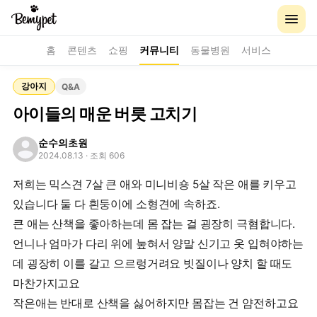
홈
콘텐츠
쇼핑
커뮤니티
동물병원
서비스
강아지
Q&A
아이들의 매운 버릇 고치기
순수의초원
2024.08.13
· 조회 606
저희는 믹스견 7살 큰 애와 미니비숑 5살 작은 애를 키우고
있습니다 둘 다 흰둥이에 소형견에 속하죠.
큰 애는 산책을 좋아하는데 몸 잡는 걸 굉장히 극혐합니다.
언니나 엄마가 다리 위에 눞혀서 양말 신기고 옷 입혀야하는
데 굉장히 이를 갈고 으르렁거려요 빗질이나 양치 할 때도
마찬가지고요
작은애는 반대로 산책을 싫어하지만 몸잡는 건 얌전하고요