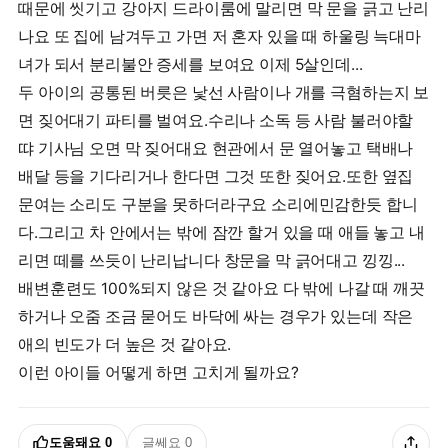
때문에 씻기고 강아지 드라이룸에 말리면 막 문을 긁고 난리
나요 또 집에 남겨두고 가면 저 혼자 있을 때 하울링 늑대마
녀가 되서 분리불안 증세를 보여요 이제 5살인데...
두 아이의 공통된 버릇은 낯선 사람이나 개를 극혐하는지 보
면 짖어대기 파티를 벌여요.수리나 소독 등 사람 불러야할
땨 기사님 오면 막 짖어대요 현관에서 문 열어놓고 택배나
배달 등을 기다리거나 한다면 그것 또한 짖어요.또한 옆집
문여는 소리도 구분을 못하더라구요 소리에민감한듯 합니
다.그리고 차 안에서는 밖에 잠깐 할거 있을 때 애들 놓고 내
리면 떼를 쓰듯이 난리납니다 창문을 막 긁어대고 낑낑...
배변훈련도 100%되지 않은 것 같아요 다 밖에 나갈 때 깨끗
하거나 오줌 조금 묻어도 바닥에 싸는 경우가 있는데 작은
애의 빈도가 더 높은 것 같아요.
이런 아이들 어떻게 하면 고치게 될까요?
도움돼요
0
글쎄요
0