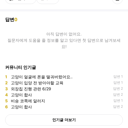
답변
0
아직
답변
이 없어요.
질문자에게 도움을 줄 정보를 알고 있다면 첫 답변으로 남겨보세
요!
커뮤니티 인기글
1
고양이 얼굴에 폰을 떨궈버렸어요..
답변 1
2
고양이 입양 전 받아야할 교육
답변 1
3
외장칩 진행 관련 6/29
답변 2
4
고양이 합사
답변 2
5
비숑 코쪽에 알러지
답변 1
6
고양이 합사
답변 2
인기글 더보기