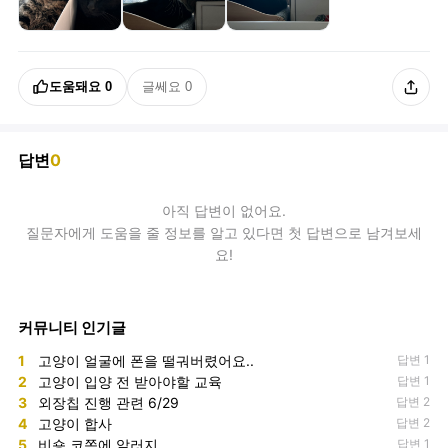
도움돼요
0
글쎄요
0
답변
0
아직
답변
이 없어요.
질문자에게 도움을 줄 정보를 알고 있다면 첫 답변으로 남겨보세
요!
커뮤니티 인기글
1
고양이 얼굴에 폰을 떨궈버렸어요..
답변 1
2
고양이 입양 전 받아야할 교육
답변 1
3
외장칩 진행 관련 6/29
답변 2
4
고양이 합사
답변 2
5
비숑 코쪽에 알러지
답변 1