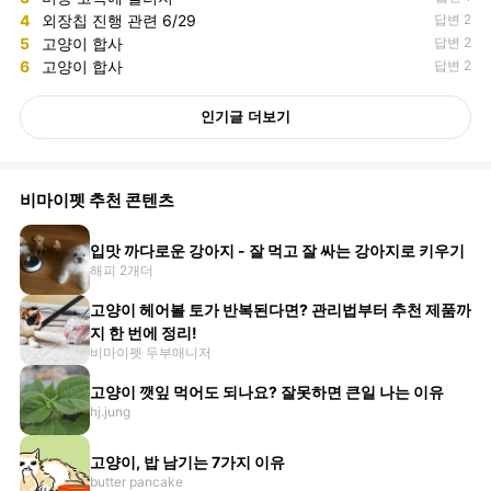
4
외장칩 진행 관련 6/29
답변 2
5
고양이 합사
답변 2
6
고양이 합사
답변 2
인기글 더보기
비마이펫 추천 콘텐츠
입맛 까다로운 강아지 - 잘 먹고 잘 싸는 강아지로 키우기
해피 2개더
고양이 헤어볼 토가 반복된다면? 관리법부터 추천 제품까
지 한 번에 정리!
비마이펫 두부매니저
고양이 깻잎 먹어도 되나요? 잘못하면 큰일 나는 이유
hj.jung
고양이, 밥 남기는 7가지 이유
butter pancake