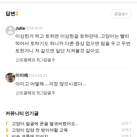
답변
2
공감순
Julie
2024.10.14
이상한거 먹고 토하면 이상한걸 토하던데..고양이는 빨리
먹어서 토하기도 하니까 다른 증상 없으면 텀을 두고 두번
토한거니 저 같으면 일단 지켜볼것 같아요.
도움돼요
0
답글
0
이이레
2024.09.23
아이고 어떻해....걱정 많으시겠다...
도움돼요
0
답글
0
커뮤니티 인기글
1
고양이 얼굴에 폰을 떨궈버렸어요..
답변 1
2
고양이 입양 전 받아야할 교육
답변 1
3
비숑 코쪽에 알러지
답변 1