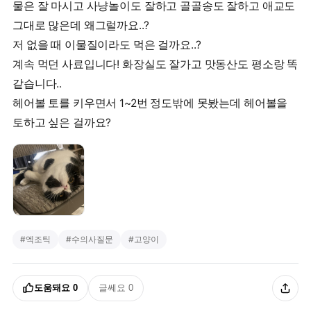
물은 잘 마시고 사냥놀이도 잘하고 골골송도 잘하고 애교도
그대로 많은데 왜그럴까요..?
저 없을 때 이물질이라도 먹은 걸까요..?
계속 먹던 사료입니다! 화장실도 잘가고 맛동산도 평소랑 똑
같습니다..
헤어볼 토를 키우면서 1~2번 정도밖에 못봤는데 헤어볼을
토하고 싶은 걸까요?
#
엑조틱
#
수의사질문
#
고양이
도움돼요
0
글쎄요
0