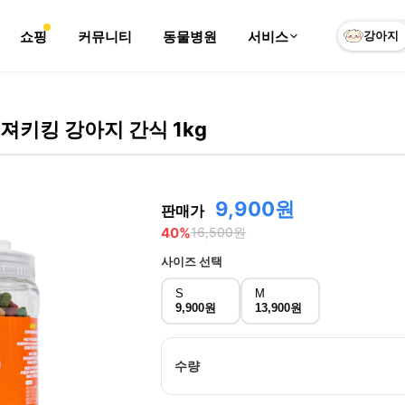
쇼핑
커뮤니티
동물병원
서비스
강아지
져키킹 강아지 간식 1kg
9,900원
판매가
40
%
16,500
원
사이즈
선택
S
M
9,900원
13,900원
수량