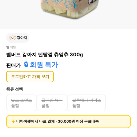
강아지
벨버드
벨버드 강아지 덴탈껌 츄잉츄 300g
🔒 회원 특가
판매가
로그인하고 가격 보기
종류
선택
밀크 조인트
플레인 뷰티
블루베리 아이즈
품절
품절
품절
비마이펫에서 바로 결제 · 30,000원 이상 무료배송