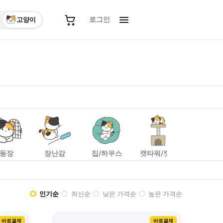
로그인
고양이
 추천.
대표 상품: 세이오앙 빅 원형 고양이 스크래쳐 특대형,
동장
장난감
집/하우스
캣타워/캣폴
캣휠
인기순
최신순
낮은 가격순
높은 가격순
바로결제
바로결제