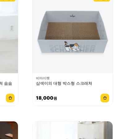
비마이펫
쳐 숨숨
삼색이의 대형 박스형 스크래쳐
18,000
원