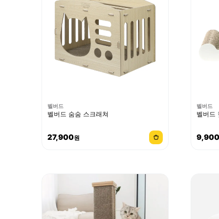
벨버드
벨버드
벨버드 숨숨 스크래쳐
벨버드 
27,900
9,90
원