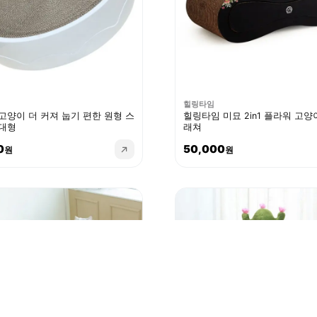
힐링타임
고양이 더 커져 눕기 편한 원형 스
힐링타임 미묘 2in1 플라워 고양
대형
래쳐
0
50,000
원
원