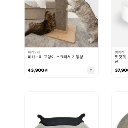
피카노리
펫펫펫
피카노리 고양이 스크래쳐 기둥형
펫펫펫 
품
43,900
37,90
원