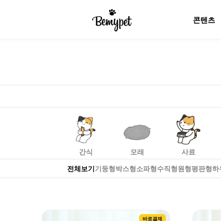
콘텐츠
고양이 스크래쳐 카테고리 인기 제품과 브랜드를 비마이펫에서 
고양이
스크래쳐
추천 제품
간식
모래
사료
전체보기
기둥형
박스형
소파형
수직형
원형
평판형
하
바로결제