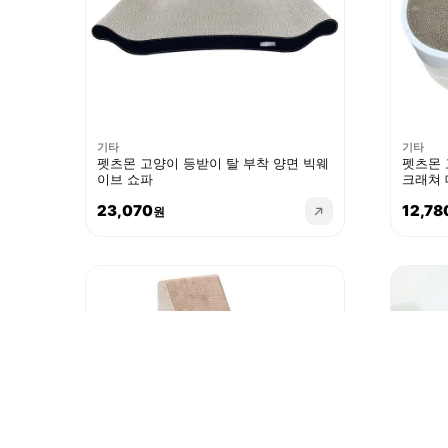
기타
기타
펫츠몬 고양이 등받이 탈 부착 양면 빅웨
펫츠몬 
이브 쇼파
크래쳐 
23,070
12,78
원