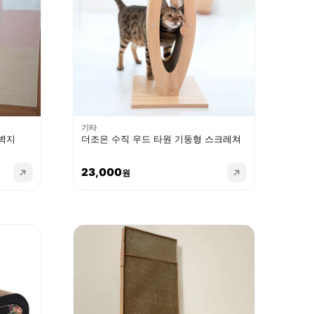
기타
벽지
더조은 수직 우드 타원 기둥형 스크레쳐
23,000
원