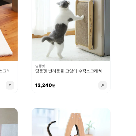
딩동펫
 스크래
딩동펫 반려동물 고양이 수직스크래쳐
12,240
원