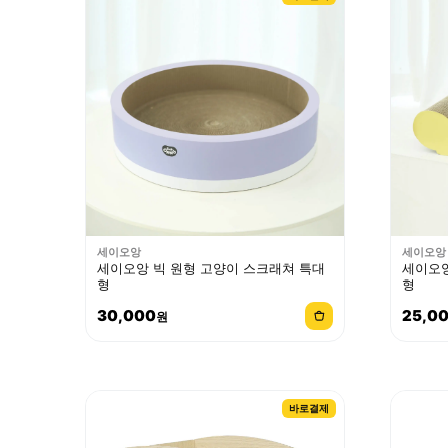
세이오앙
세이오앙
세이오앙 빅 원형 고양이 스크래쳐 특대
세이오앙
형
형
30,000
25,0
원
바로결제