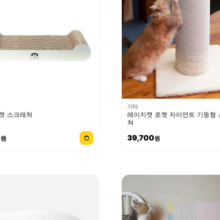
기타
캣 스크래쳐
레이지캣 로켓 자이언트 기둥형
쳐
0
39,700
원
원