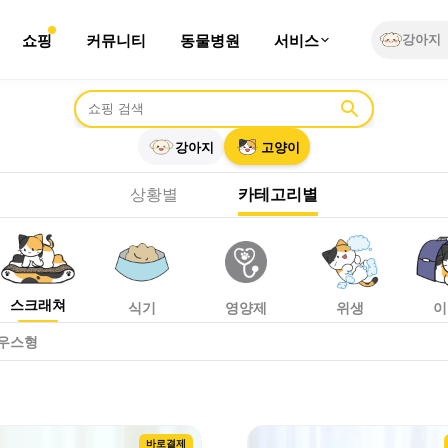
쇼핑
커뮤니티
동물병원
서비스
강아지
한눈에 비교하고 바로 구매하세요. 반려동물 스크래쳐 관련 상품
강아지
고양이
상황별
카테고리별
스크래쳐
식기
영양제
위생
이
우스형
바로결제