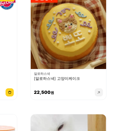
알로하스낵
[알로하스낵] 고양이케이크
22,500
원