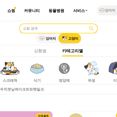
쇼핑
커뮤니티
동물병원
서비스
강아지
에 비교하고 바로 구매하세요. 반려동물 간식 관련 상품 추천.
대
강아지
고양이
상황별
카테고리별
스크래쳐
식기
영양제
위생
이
파우치
캣닢
케이크
트릿
펫밀크
바로결제