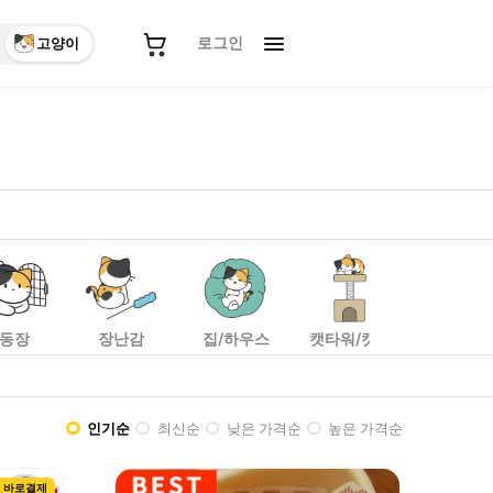
로그인
고양이
표 상품: 벨버드 냥코밥상 고양이 습식캔 80g, 데이스포 필라인
동장
장난감
집/하우스
캣타워/캣폴
캣휠
인기순
최신순
낮은 가격순
높은 가격순
바로결제