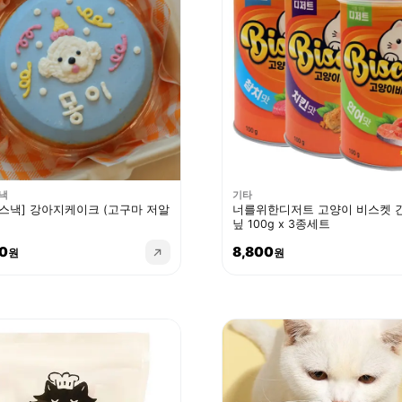
낵
기타
스낵] 강아지케이크 (고구마 저알
너를위한디저트 고양이 비스켓 
닢 100g x 3종세트
0
8,800
원
원