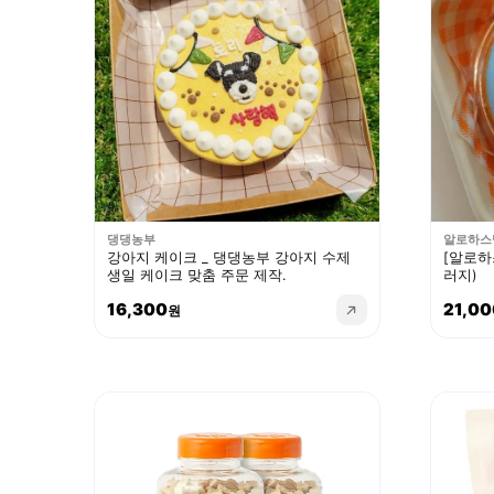
댕댕농부
알로하스
강아지 케이크 _ 댕댕농부 강아지 수제
[알로하
생일 케이크 맞춤 주문 제작.
러지)
16,300
21,00
원