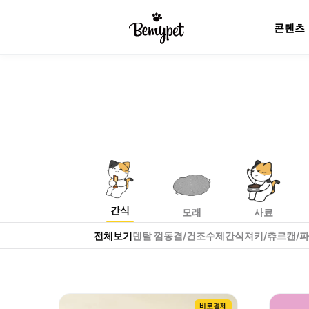
콘텐츠
고양이 간식 카테고리 인기 제품과 브랜드를 비마이펫에서 한눈
고양이
간식
추천 제품
간식
모래
사료
전체보기
덴탈 껌
동결/건조
수제간식
져키/츄르
캔/
바로결제