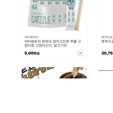
닥터페트라
펫푸드궁
닥터페트라 반려묘 양치고민엔 캣즐 고
펫푸드궁
양이껌 고양이간식, 닭고기맛
5,000
30,75
원