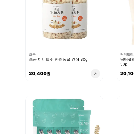
조공
닥터펠리
조공 미니트릿 반려동물 간식 80g
닥터펠리
30p
20,400
20,10
원