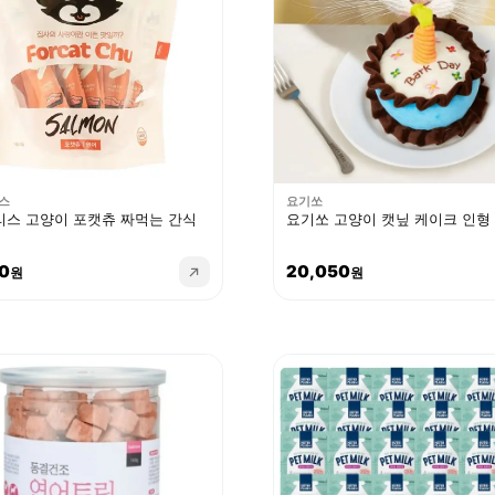
스
요기쏘
스 고양이 포캣츄 짜먹는 간식
요기쏘 고양이 캣닢 케이크 인형
0
20,050
원
원