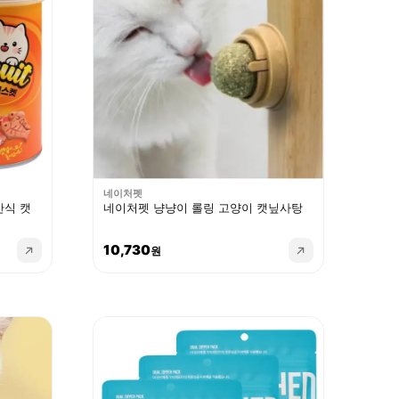
네이처펫
간식 캣
네이처펫 냥냥이 롤링 고양이 캣닢사탕
10,730
원