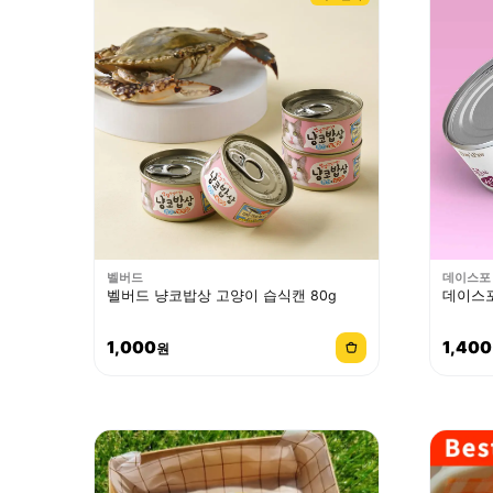
벨버드
데이스포
벨버드 냥코밥상 고양이 습식캔 80g
데이스포
1,000
1,400
원