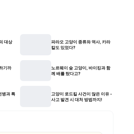
의 대상
파라오 고양이 종류와 역사, 카라
칼도 있었다?
께하기까
노르웨이 숲 고양이, 바이킹과 함
께 배를 탔다고?
전병과 특
고양이 로드킬 사건이 많은 이유 -
사고 발견 시 대처 방법까지!