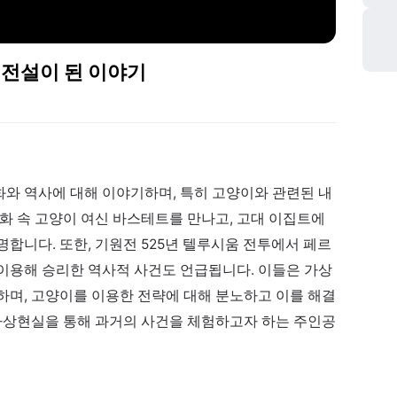
 전설이 된 이야기
와 역사에 대해 이야기하며, 특히 고양이와 관련된 내
화 속 고양이 여신 바스테트를 만나고, 고대 이집트에
합니다. 또한, 기원전 525년 텔루시움 전투에서 페르
이용해 승리한 역사적 사건도 언급됩니다. 이들은 가상
하며, 고양이를 이용한 전략에 대해 분노하고 이를 해결
 가상현실을 통해 과거의 사건을 체험하고자 하는 주인공