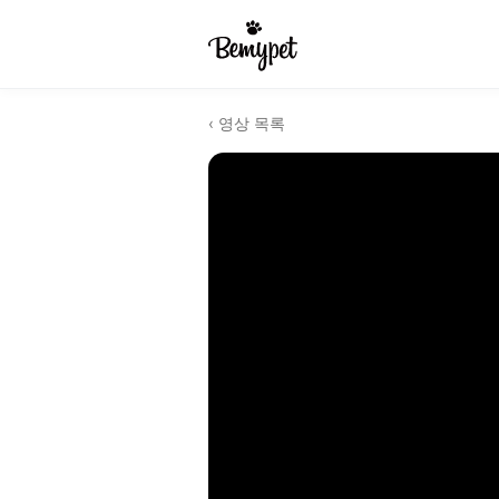
‹ 영상 목록