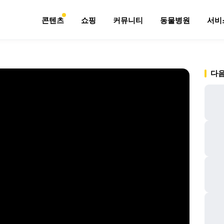
콘텐츠
쇼핑
커뮤니티
동물병원
서비
다음