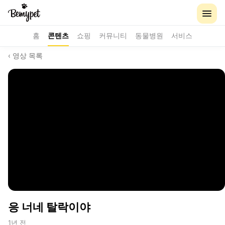
홈
콘텐츠
쇼핑
커뮤니티
동물병원
서비스
‹ 영상 목록
응 너네 탈락이야
1년 전