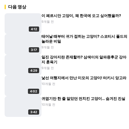
다음 영상
이 페르시안 고양이, 왜 한국에 오고 싶어했을까?
9개월 전
4:12
태어날 때부터 귀가 접히는 고양이? 스코티시 폴드의
놀라운 비밀
9개월 전
3:17
일진 강아지란 존재할까? 삼색이의 알파증후군 강아
지 훈육기
9개월 전
4:29
낯선 여행지에서 만난 미모의 고양이! 터키시 앙고라
10개월 전
4:02
귀엽기만 한 줄 알았던 먼치킨 고양이… 숨겨진 진실
10개월 전
3:42