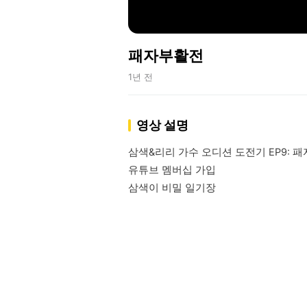
패자부활전
1년 전
영상 설명
삼색&리리 가수 오디션 도전기 EP9: 패
유튜브 멤버십 가입

삼색이 비밀 일기장