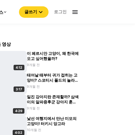
로그인
스
글쓰기
 영상
이 페르시안 고양이, 왜 한국에
오고 싶어했을까?
9개월 전
4:12
태어날 때부터 귀가 접히는 고
양이? 스코티시 폴드의 놀라운
비밀
9개월 전
3:17
일진 강아지란 존재할까? 삼색
이의 알파증후군 강아지 훈육
기
9개월 전
4:29
낯선 여행지에서 만난 미모의
고양이! 터키시 앙고라
10개월 전
4:02