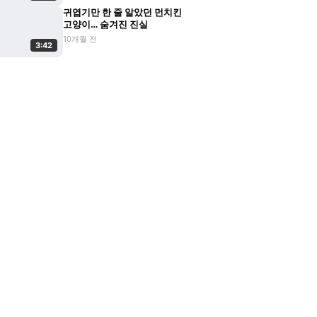
귀엽기만 한 줄 알았던 먼치킨
고양이… 숨겨진 진실
10개월 전
3:42