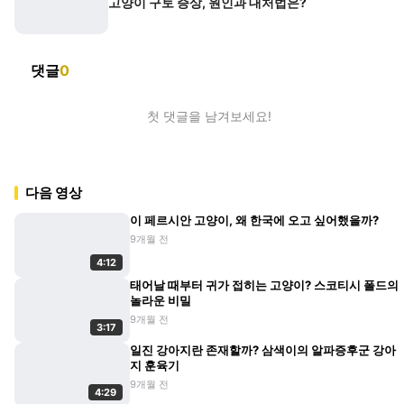
고양이 구토 증상, 원인과 대처법은?
댓글
0
첫 댓글을 남겨보세요!
다음 영상
이 페르시안 고양이, 왜 한국에 오고 싶어했을까?
9개월 전
4:12
태어날 때부터 귀가 접히는 고양이? 스코티시 폴드의
놀라운 비밀
9개월 전
3:17
일진 강아지란 존재할까? 삼색이의 알파증후군 강아
지 훈육기
9개월 전
4:29