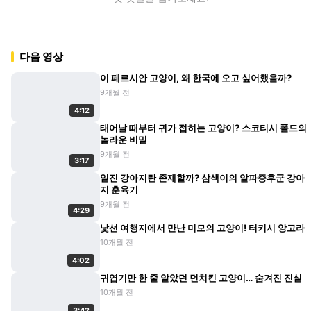
다음 영상
이 페르시안 고양이, 왜 한국에 오고 싶어했을까?
9개월 전
4:12
태어날 때부터 귀가 접히는 고양이? 스코티시 폴드의
놀라운 비밀
9개월 전
3:17
일진 강아지란 존재할까? 삼색이의 알파증후군 강아
지 훈육기
9개월 전
4:29
낯선 여행지에서 만난 미모의 고양이! 터키시 앙고라
10개월 전
4:02
귀엽기만 한 줄 알았던 먼치킨 고양이… 숨겨진 진실
10개월 전
3:42