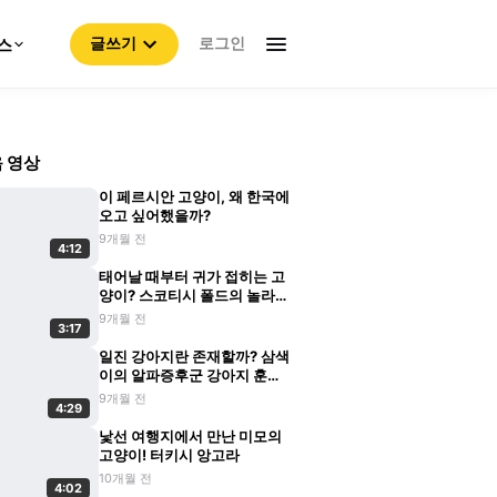
로그인
스
글쓰기
 영상
이 페르시안 고양이, 왜 한국에
오고 싶어했을까?
9개월 전
4:12
태어날 때부터 귀가 접히는 고
양이? 스코티시 폴드의 놀라운
비밀
9개월 전
3:17
일진 강아지란 존재할까? 삼색
이의 알파증후군 강아지 훈육
기
9개월 전
4:29
낯선 여행지에서 만난 미모의
고양이! 터키시 앙고라
10개월 전
4:02