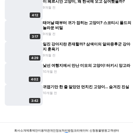
이 페르시안 고양이, 왜 한국에 오고 싶어했을까?
9개월 전
4:12
태어날 때부터 귀가 접히는 고양이? 스코티시 폴드의
놀라운 비밀
9개월 전
3:17
일진 강아지란 존재할까? 삼색이의 알파증후군 강아
지 훈육기
9개월 전
4:29
낯선 여행지에서 만난 미모의 고양이! 터키시 앙고라
10개월 전
4:02
귀엽기만 한 줄 알았던 먼치킨 고양이… 숨겨진 진실
10개월 전
3:42
회사소개
제휴제안
이용약관
개인정보처리방침
크리에이터 신청
동물병원
고객센터