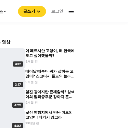
로그인
스
글쓰기
 영상
이 페르시안 고양이, 왜 한국에
오고 싶어했을까?
9개월 전
4:12
태어날 때부터 귀가 접히는 고
양이? 스코티시 폴드의 놀라운
비밀
9개월 전
3:17
일진 강아지란 존재할까? 삼색
이의 알파증후군 강아지 훈육
기
9개월 전
4:29
낯선 여행지에서 만난 미모의
고양이! 터키시 앙고라
10개월 전
4:02