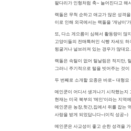
팔다리가 인형처럼 축~ 늘어진다고 해서
랙돌은 무척 순하고 애교가 많은 성격을 
이로 인해 외국에서는 랙돌을 '개냥이'가
또, 다소 게으름이 심해서 활동량이 많지
고양이들의 전매특허인 식빵 자세도 하지
뒹굴거나 널브러져 있는 경우가 많대요.
렉돌은 속털이 없어 털날림은 적지만, 털
그러니 주기적으로 털을 빗어주는 것이
두 번째로 소개할 묘종은 바로~ 대형묘 
메인쿤이 어디서 생겨나기 시작했는지 그 
현재는 미국 북부의 '메인'이라는 지역
메인쿤은 농장,헛간,집에서 쥐를 잡는 
사랑을 받게 되었답니다~(이직 성공~)
메인쿤은 사교성이 좋고 순한 성격을 가지