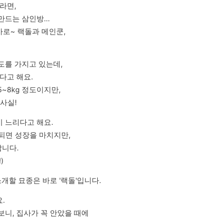
면, 

드는 삼인방...

~ 랙돌과 메인쿤,

도를 가지고 있는데,

고 해요.

8kg 정도이지만,

 사실!
느리다고 해요.

되면 성장을 마치지만,

니다.

)
개할 묘종은 바로 '랙돌'입니다.


, 집사가 꼭 안았을 때에 
