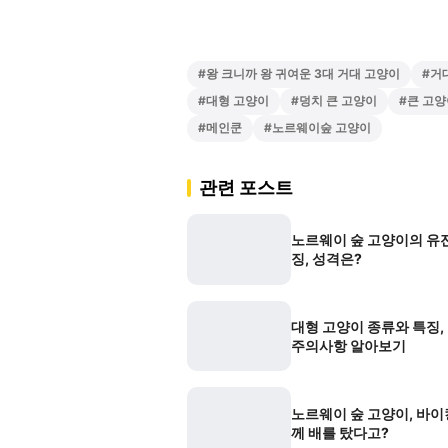
#
왕 크니까 왕 귀여운 3대 거대 고양이
#
거
#
대형 고양이
#
덩치 큰 고양이
#
큰 고양
#
메인쿤
#
노르웨이숲 고양이
관련 포스트
노르웨이 숲 고양이의 유
징, 성격은?
대형 고양이 종류와 특징,
주의사항 알아보기
노르웨이 숲 고양이, 바이
께 배를 탔다고?