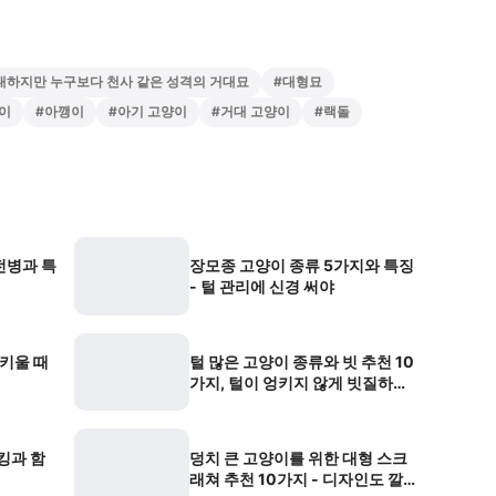
대하지만 누구보다 천사 같은 성격의 거대묘
#
대형묘
이
#
아깽이
#
아기 고양이
#
거대 고양이
#
랙돌
전병과 특
장모종 고양이 종류 5가지와 특징
- 털 관리에 신경 써야
 키울 때
털 많은 고양이 종류와 빗 추천 10
가지, 털이 엉키지 않게 빗질하려
면?
킹과 함
덩치 큰 고양이를 위한 대형 스크
래쳐 추천 10가지 - 디자인도 깔끔