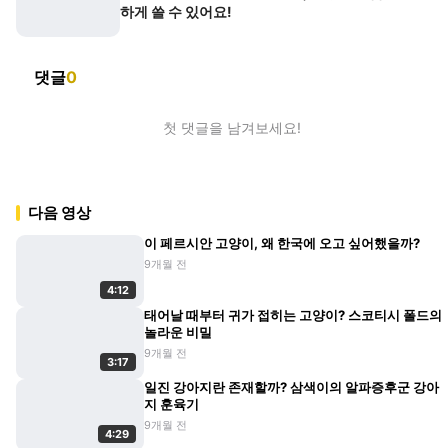
하게 쓸 수 있어요!
댓글
0
첫 댓글을 남겨보세요!
다음 영상
이 페르시안 고양이, 왜 한국에 오고 싶어했을까?
9개월 전
4:12
태어날 때부터 귀가 접히는 고양이? 스코티시 폴드의
놀라운 비밀
9개월 전
3:17
일진 강아지란 존재할까? 삼색이의 알파증후군 강아
지 훈육기
9개월 전
4:29