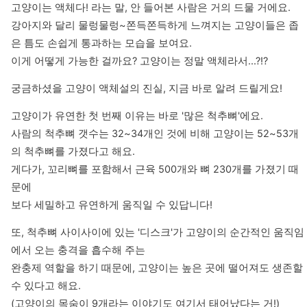
고양이는 액체다! 라는 말, 안 들어본 사람은 거의 드물 거에요.

강아지와 달리 물렁물렁~쫀득쫀득하게 느껴지는 고양이들은 좁
은 틈도 손쉽게 통과하는 모습을 보여요.

이게 어떻게 가능한 걸까요? 고양이는 정말 액체라서...?!?
궁금하셨을 고양이 액체설의 진실, 지금 바로 알려 드릴게요!
고양이가 유연한 첫 번째 이유는 바로 '많은 척추뼈'에요.

사람의 척추뼈 갯수는 32~34개인 것에 비해 고양이는 52~53개
의 척추뼈를 가졌다고 해요.

게다가, 꼬리뼈를 포함해서 근육 500개와 뼈 230개를 가졌기 때
문에

보다 세밀하고 유연하게 움직일 수 있답니다!
또, 척추뼈 사이사이에 있는 '디스크'가 고양이의 순간적인 움직임
에서 오는 충격을 흡수해 주는

완충제 역할을 하기 때문에, 고양이는 높은 곳에 떨어져도 생존할 
수 있다고 해요.

(고양이의 목숨이 9개라는 이야기도 여기서 태어났다는 거!)