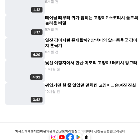
9개월 전
4:12
태어날 때부터 귀가 접히는 고양이? 스코티시 폴드의
놀라운 비밀
9개월 전
3:17
일진 강아지란 존재할까? 삼색이의 알파증후군 강아
지 훈육기
9개월 전
4:29
낯선 여행지에서 만난 미모의 고양이! 터키시 앙고라
10개월 전
4:02
귀엽기만 한 줄 알았던 먼치킨 고양이… 숨겨진 진실
10개월 전
3:42
회사소개
제휴제안
이용약관
개인정보처리방침
크리에이터 신청
동물병원
고객센터