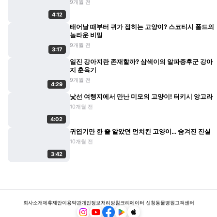
9개월 전
4:12
태어날 때부터 귀가 접히는 고양이? 스코티시 폴드의
놀라운 비밀
9개월 전
3:17
일진 강아지란 존재할까? 삼색이의 알파증후군 강아
지 훈육기
9개월 전
4:29
낯선 여행지에서 만난 미모의 고양이! 터키시 앙고라
10개월 전
4:02
귀엽기만 한 줄 알았던 먼치킨 고양이… 숨겨진 진실
10개월 전
3:42
회사소개
제휴제안
이용약관
개인정보처리방침
크리에이터 신청
동물병원
고객센터