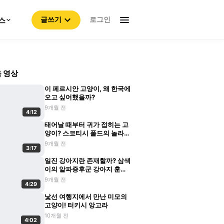
로그인
스
글쓰기
 영상
이 페르시안 고양이, 왜 한국에
오고 싶어했을까?
9개월 전
4:12
태어날 때부터 귀가 접히는 고
양이? 스코티시 폴드의 놀라운
비밀
9개월 전
3:17
일진 강아지란 존재할까? 삼색
이의 알파증후군 강아지 훈육
기
9개월 전
4:29
낯선 여행지에서 만난 미모의
고양이! 터키시 앙고라
10개월 전
4:02