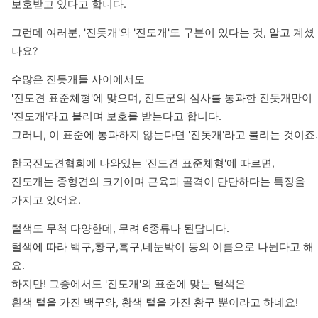
보호받고 있다고 합니다.
그런데 여러분, '진돗개'와 '진도개'도 구분이 있다는 것, 알고 계셨
나요?
수많은 진돗개들 사이에서도 

'진도견 표준체형'에 맞으며, 진도군의 심사를 통과한 진돗개만이 

'진도개'라고 불리며 보호를 받는다고 합니다. 

그러니, 이 표준에 통과하지 않는다면 '진돗개'라고 불리는 것이죠.
한국진도견협회에 나와있는 '진도견 표준체형'에 따르면,

진도개는 중형견의 크기이며 근육과 골격이 단단하다는 특징을 
가지고 있어요.
털색도 무척 다양한데, 무려 6종류나 된답니다.

털색에 따라 백구,황구,흑구,네눈박이 등의 이름으로 나뉜다고 해
요.

하지만! 그중에서도 '진도개'의 표준에 맞는 털색은 

흰색 털을 가진 백구와, 황색 털을 가진 황구 뿐이라고 하네요!