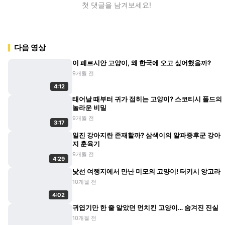
첫 댓글을 남겨보세요!
다음 영상
이 페르시안 고양이, 왜 한국에 오고 싶어했을까?
9개월 전
4:12
태어날 때부터 귀가 접히는 고양이? 스코티시 폴드의
놀라운 비밀
9개월 전
3:17
일진 강아지란 존재할까? 삼색이의 알파증후군 강아
지 훈육기
9개월 전
4:29
낯선 여행지에서 만난 미모의 고양이! 터키시 앙고라
10개월 전
4:02
귀엽기만 한 줄 알았던 먼치킨 고양이… 숨겨진 진실
10개월 전