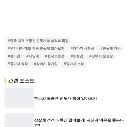
#
한국 대표 토종견 진돗개의 성격과 특징
#
우리나라 대표 견종 진돗개 알아보기
#
강아지 사회성
#
진돗개 역사
#
경비견
#
사냥개
#
한국토종견
#
토종견
#
강아지 운동량
#
강아지 성격
#
강아지 경계심
#
강아지 본능
관련 포스트
한국의 토종견 진돗개 특징 알아보기
삽살개 성격과 특징 알아보기! 귀신과 액운을 쫓는다
고?