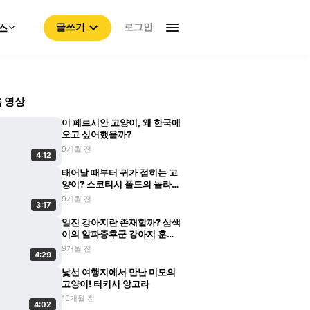
로그인
스
글쓰기
 영상
이 페르시안 고양이, 왜 한국에
오고 싶어했을까?
9개월 전
4:12
태어날 때부터 귀가 접히는 고
양이? 스코티시 폴드의 놀라운
비밀
9개월 전
3:17
일진 강아지란 존재할까? 삼색
이의 알파증후군 강아지 훈육
기
9개월 전
4:29
낯선 여행지에서 만난 미모의
고양이! 터키시 앙고라
10개월 전
4:02