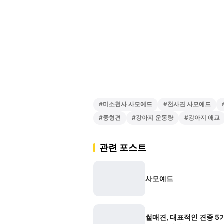
#
미소천사 사모예드
#
천사견 사모예드
#
중형견
#
강아지 운동량
#
강아지 애교
관련 포스트
사모예드
썰매견, 대표적인 견종 5가