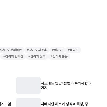
#
강아지 분리불안
#
강아지 외로움
#
썰매견
#
목양견
#
강아지 털빠짐
#
강아지 성격
#
강아지 본능
사모예드 입양! 방법과 주의사항 3
가지
지 - 엄
시베리안 허스키 성격과 특징, 주