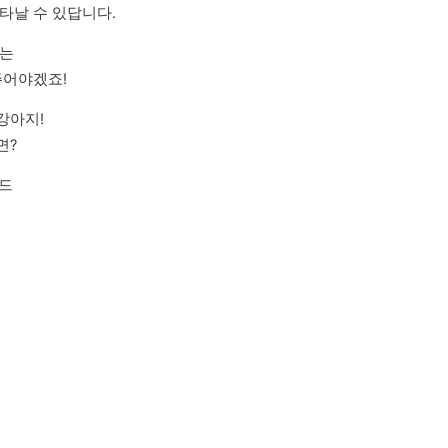
타날 수 있답니다.
는

주어야겠죠!
아지!

면?
예드