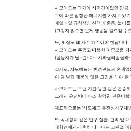
사모예드는 과거에 사역견이었던 만큼, 
그에 따른 엄청난 에너지를 가지고 있기 
매일매일 규칙적인 산책과 운동, 놀이를 
(그렇지 않으면 문제 행동을 일으킬 수도
또, 빗질도 꽤 자주 해주어야 한답니다. 

사모예드는 두껍고 따뜻한 이중모를 가지
(털뭉치가 날~린~다~ 샤라랄라랄랄라~
실제로, 사모예드는 반려견으로 손색없는
이 털 날림 때문에 많은 고민을 해야 할
사모예드는 오랜 기간 동안 같은 견종끼
그래서 유전병에 다소 취약한 견종이랍
대표적으로는 '사모예드 유전성사구체병
또 녹내장과 같은 안구 질환, 판막 밑 대
대형견에게서 흔히 나타나는 고관절 이형