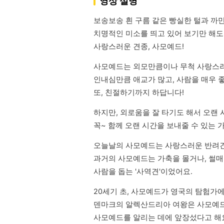
영상 설명
보송보송 흰 구름 같은 빵실한 털과 까만 
치명적인 미소를 띄고 있어 보기만 해도
사랑스러운 견종, 사모예드!
사모예드는 외모만큼이나 무척 사랑스러
인내심만큼 애교가 많고, 사람을 매우 좋
또, 친절하기까지 하답니다!
하지만, 외로움을 잘 타기도 해서 오랜 
꼭~ 함께 오랜 시간을 보내줄 수 있는 
오늘날의 사모예드는 사랑스러운 반려견
과거의 사모예드는 가축을 몰거나, 썰매를
사람을 돕는 '사역견'이었어요.
20세기 초, 사모예드가 영국의 탐험가에
덴마크의 알렉산드리아 여왕은 사모예드
사모예드를 알리는 데에 앞장섰다고 해요. 