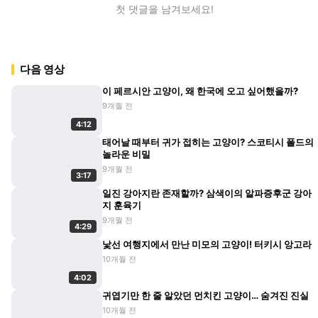
첫 댓글을 남겨보세요!
다음 영상
이 페르시안 고양이, 왜 한국에 오고 싶어했을까?
9개월 전
4:12
태어날 때부터 귀가 접히는 고양이? 스코티시 폴드의
놀라운 비밀
9개월 전
3:17
일진 강아지란 존재할까? 삼색이의 알파증후군 강아
지 훈육기
9개월 전
4:29
낯선 여행지에서 만난 미모의 고양이! 터키시 앙고라
10개월 전
4:02
귀엽기만 한 줄 알았던 먼치킨 고양이… 숨겨진 진실
10개월 전