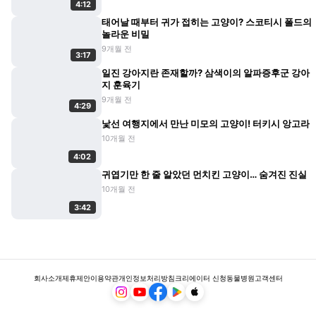
4:12
태어날 때부터 귀가 접히는 고양이? 스코티시 폴드의
놀라운 비밀
9개월 전
3:17
일진 강아지란 존재할까? 삼색이의 알파증후군 강아
지 훈육기
9개월 전
4:29
낯선 여행지에서 만난 미모의 고양이! 터키시 앙고라
10개월 전
4:02
귀엽기만 한 줄 알았던 먼치킨 고양이… 숨겨진 진실
10개월 전
3:42
회사소개
제휴제안
이용약관
개인정보처리방침
크리에이터 신청
동물병원
고객센터