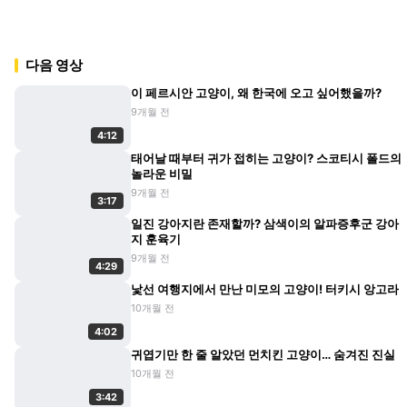
다음 영상
이 페르시안 고양이, 왜 한국에 오고 싶어했을까?
9개월 전
4:12
태어날 때부터 귀가 접히는 고양이? 스코티시 폴드의
놀라운 비밀
9개월 전
3:17
일진 강아지란 존재할까? 삼색이의 알파증후군 강아
지 훈육기
9개월 전
4:29
낯선 여행지에서 만난 미모의 고양이! 터키시 앙고라
10개월 전
4:02
귀엽기만 한 줄 알았던 먼치킨 고양이… 숨겨진 진실
10개월 전
3:42