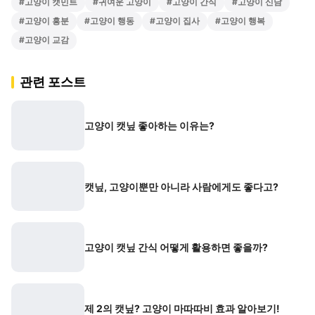
#
고양이 캣민트
#
귀여운 고양이
#
고양이 간식
#
고양이 신남
#
고양이 흥분
#
고양이 행동
#
고양이 집사
#
고양이 행복
#
고양이 교감
관련 포스트
고양이 캣닢 좋아하는 이유는?
캣닢, 고양이뿐만 아니라 사람에게도 좋다고?
고양이 캣닢 간식 어떻게 활용하면 좋을까?
제 2의 캣닢? 고양이 마따따비 효과 알아보기!